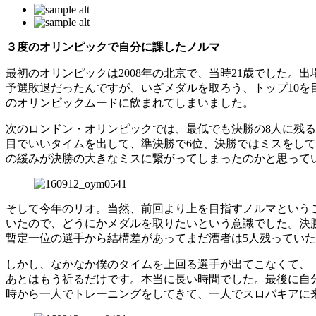
３度のオリンピックで自分に課したノルマ
最初のオリンピックは2008年の北京で、当時21歳でした
予選敗退だったんですが、いざメダルを取ろう、トップ10
のオリンピックムードに飲まれてしまいました。
次のロンドン・オリンピックでは、最低でも決勝の8人に残る
目でいいタイムを出して、準決勝で6位、決勝ではミスをし
の緩みが決勝の大きなミスに繋がってしまったのかと思って
そして今年のリオ。当然、前回より上を目指すノルマという
いたので、どうにかメダルを取りたいという意識でした。決
暫定一位の選手から結構差があってまだ漕者は5人残ってい
しかし、なかなか僕のタイムを上回る選手が出てこなくて、
あとはもう祈るだけです。本当に長い時間でした。最後に自
時から一人でトレーニングをしてきて、一人でスロバキアに