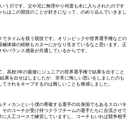
という川です。父や兄に無理やり何度も水に入らされたのです
からはこの競技のことが好きになって、のめり込んでいきまし
ースでタイムを競う競技です。オリンピックや世界選手権などの
器械体操の経験もカヌーにかなり生きているなと思います。正
さやバランス感覚が共通しているからです。
て、高校3年の最後にジュニアの世界選手権で結果を出すこと
な結果を出せはしましたが、非常に悔しい思いをしましたのも
してそれをキープするのは難しいことも痛感しました。
ルティカンという僕の尊敬する選手の出身国でもあるスロバキ
、そのコーチが受け持つクラブチームの選手たちに合流させて
常に人工コースで練習していますし、コーチもいれば競争相手