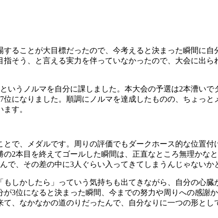
。出場することが大目標だったので、今考えると決まった瞬間に
を目指そう、と言える実力を伴っていなかったので、大会に出ら
というノルマを自分に課しました。本大会の予選は2本漕いで
て7位になりました。順調にノルマを達成したものの、ちょっと
います。
ことで、メダルです。周りの評価でもダークホース的な位置付
勝の2本目を終えてゴールした瞬間は、正直なところ無理かな
たんで、その差の中に3人ぐらい入ってきてしまうんじゃないか
「もしかしたら」っていう気持ちも出てきながら、自分の心臓
分が3位になると決まった瞬間、今までの努力や周りへの感謝
来て、なかなかの道のりだったんで、自分なりに一つの形とし