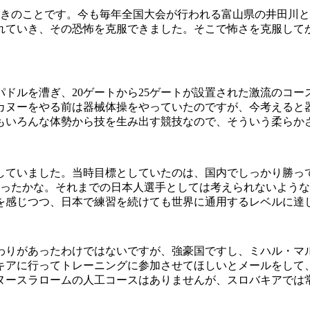
ときのことです。今も毎年全国大会が行われる富山県の井田川
れていき、その恐怖を克服できました。そこで怖さを克服して
ドルを漕ぎ、20ゲートから25ゲートが設置された激流のコ
カヌーをやる前は器械体操をやっていたのですが、今考えると
もいろんな体勢から技を生み出す競技なので、そういう柔らか
していました。当時目標としていたのは、国内でしっかり勝っ
だったかな。それまでの日本人選手としては考えられないよう
を感じつつ、日本で練習を続けても世界に通用するレベルに達
わりがあったわけではないですが、強豪国ですし、ミハル・マ
キアに行ってトレーニングに参加させてほしいとメールをして
ヌースラロームの人工コースはありませんが、スロバキアでは