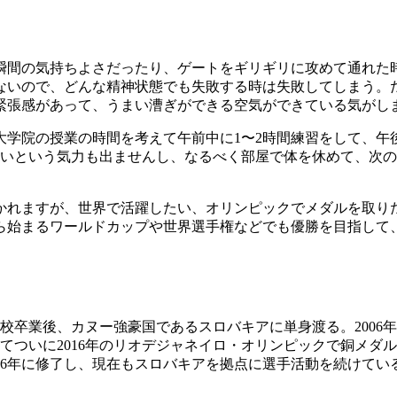
瞬間の気持ちよさだったり、ゲートをギリギリに攻めて通れた
ないので、どんな精神状態でも失敗する時は失敗してしまう。
緊張感があって、うまい漕ぎができる空気ができている気がし
学院の授業の時間を考えて午前中に1〜2時間練習をして、午後
たいという気力も出ませんし、なるべく部屋で体を休めて、次の
かれますが、世界で活躍したい、オリンピックでメダルを取り
始まるワールドカップや世界選手権などでも優勝を目指して、
高校卒業後、カヌー強豪国であるスロバキアに単身渡る。200
してついに2016年のリオデジャネイロ・オリンピックで銅メ
16年に修了し、現在もスロバキアを拠点に選手活動を続けてい