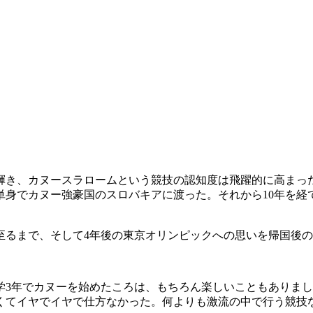
輝き、カヌースラロームという競技の認知度は飛躍的に高まっ
単身でカヌー強豪国のスロバキアに渡った。それから10年を経
至るまで、そして4年後の東京オリンピックへの思いを帰国後
学3年でカヌーを始めたころは、もちろん楽しいこともありま
くてイヤでイヤで仕方なかった。何よりも激流の中で行う競技