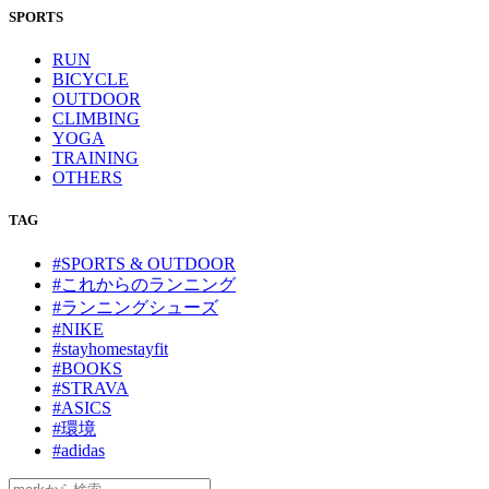
SPORTS
RUN
BICYCLE
OUTDOOR
CLIMBING
YOGA
TRAINING
OTHERS
TAG
#SPORTS & OUTDOOR
#これからのランニング
#ランニングシューズ
#NIKE
#stayhomestayfit
#BOOKS
#STRAVA
#ASICS
#環境
#adidas