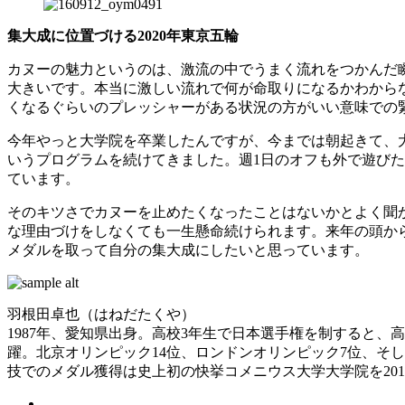
集大成に位置づける2020年東京五輪
カヌーの魅力というのは、激流の中でうまく流れをつかんだ
大きいです。本当に激しい流れで何が命取りになるかわから
くなるぐらいのプレッシャーがある状況の方がいい意味での
今年やっと大学院を卒業したんですが、今までは朝起きて、大
いうプログラムを続けてきました。週1日のオフも外で遊び
ています。
そのキツさでカヌーを止めたくなったことはないかとよく聞
な理由づけをしなくても一生懸命続けられます。来年の頭から
メダルを取って自分の集大成にしたいと思っています。
羽根田卓也（はねだたくや）
1987年、愛知県出身。高校3年生で日本選手権を制すると、
躍。北京オリンピック14位、ロンドンオリンピック7位、そ
技でのメダル獲得は史上初の快挙コメニウス大学大学院を20