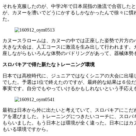
それを克服したのが、中学2年で日本屈指の激流で合宿した
が、カヌーを漕いでどうにかするしかなかったんで徐々に慣
た。
カヌースラロームは、カヌーの中では正座した姿勢で片方のパ
大きな大会は、人工コースに激流を生み出して行われます。
座しながらもいろんな体勢のパドリングがあって、器械体勢
スロバキアで得た新たなトレーニング環境
日本では高校時代に、ジュニアではなくシニアの大会に出場
でした。予選は1位で終えたのですが、最終的な結果は６位
事実です。自分でもやっていけるかもしれないという手応え
最初は日本から外に出たいと考えていて、スロバキアにこだ
アを選びました。トレーニングにつきたいコーチに、スロバ
もらいました。もう日本とは環境が全く違った。日本にはカ
もいる環境ですから。