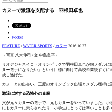
カヌーで激流を支配する 羽根田卓也
Pocket
FEATURE
/
WATER SPORTS
/
カヌー
2016.10.27
（写真 八木伸司 / 文 中島良平）
リオデジャネイロ・オリンピックで羽根田卓也が銅メダルに
ヌー選手になりたい」という目標に向けて高校卒業後すぐに
成し遂げた。
カヌーとの出会い、三度のオリンピック出場とメダル獲得に
激流に対する恐怖心の克服
父が元々カヌーの選手で、兄もカヌーをやっていました。小
にもカヌーに乗らされたり、小学生にとっては辛いことも多