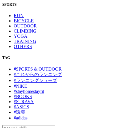
SPORTS
RUN
BICYCLE
OUTDOOR
CLIMBING
YOGA
TRAINING
OTHERS
TAG
#SPORTS & OUTDOOR
#これからのランニング
#ランニングシューズ
#NIKE
#stayhomestayfit
#BOOKS
#STRAVA
#ASICS
#環境
#adidas