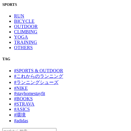
SPORTS
RUN
BICYCLE
OUTDOOR
CLIMBING
YOGA
TRAINING
OTHERS
TAG
#SPORTS & OUTDOOR
#これからのランニング
#ランニングシューズ
#NIKE
#stayhomestayfit
#BOOKS
#STRAVA
#ASICS
#環境
#adidas