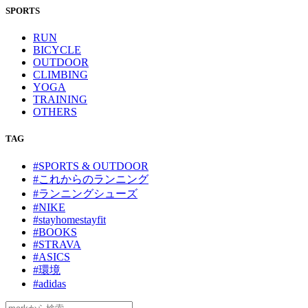
SPORTS
RUN
BICYCLE
OUTDOOR
CLIMBING
YOGA
TRAINING
OTHERS
TAG
#SPORTS & OUTDOOR
#これからのランニング
#ランニングシューズ
#NIKE
#stayhomestayfit
#BOOKS
#STRAVA
#ASICS
#環境
#adidas