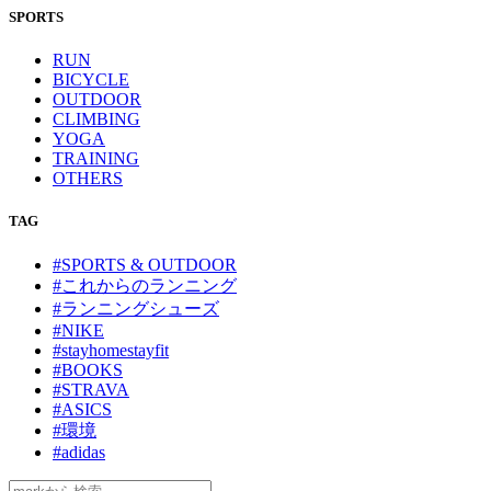
SPORTS
RUN
BICYCLE
OUTDOOR
CLIMBING
YOGA
TRAINING
OTHERS
TAG
#SPORTS & OUTDOOR
#これからのランニング
#ランニングシューズ
#NIKE
#stayhomestayfit
#BOOKS
#STRAVA
#ASICS
#環境
#adidas