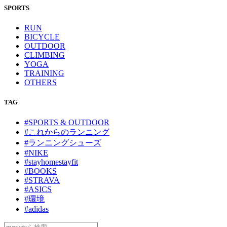
SPORTS
RUN
BICYCLE
OUTDOOR
CLIMBING
YOGA
TRAINING
OTHERS
TAG
#SPORTS & OUTDOOR
#これからのランニング
#ランニングシューズ
#NIKE
#stayhomestayfit
#BOOKS
#STRAVA
#ASICS
#環境
#adidas