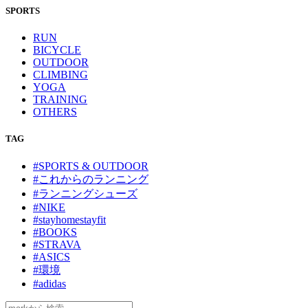
SPORTS
RUN
BICYCLE
OUTDOOR
CLIMBING
YOGA
TRAINING
OTHERS
TAG
#SPORTS & OUTDOOR
#これからのランニング
#ランニングシューズ
#NIKE
#stayhomestayfit
#BOOKS
#STRAVA
#ASICS
#環境
#adidas