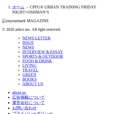
ホーム
› CPFU® URBAN TRAINING FRIDAY
NIGHT×OSHMAN’S
© 2026 artico inc. All right reserved.
NEWS LETTER
ISSUE
NEWS
INTERVIEW & ESSAY
SPORTS & OUTDOOR
FOOD & DRINK
LIVING
TRAVEL
GREEN
BOOKS
ABOUT US
about us
広告掲載について
運営会社について
お問い合わせ
プライバシーポリシー