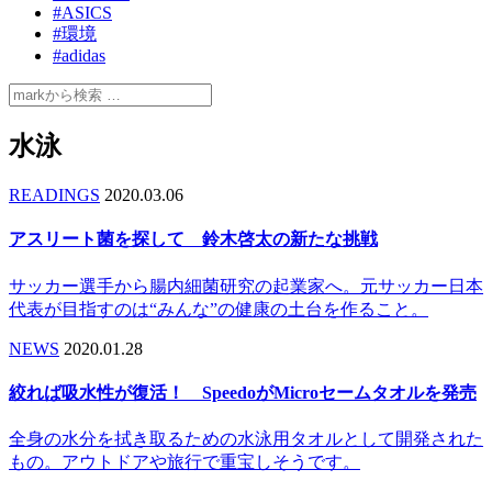
#ASICS
#環境
#adidas
水泳
READINGS
2020.03.06
アスリート菌を探して 鈴木啓太の新たな挑戦
サッカー選手から腸内細菌研究の起業家へ。元サッカー日本
代表が目指すのは“みんな”の健康の土台を作ること。
NEWS
2020.01.28
絞れば吸水性が復活！ SpeedoがMicroセームタオルを発売
全身の水分を拭き取るための水泳用タオルとして開発された
もの。アウトドアや旅行で重宝しそうです。