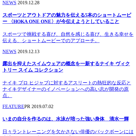
NEWS
2019.12.28
スポーツとアウトドアの魅力を伝える5本のショートムービ
ー 〈HOKA ONE ONE〉が今伝えようとしていること
スポーツで挑戦する喜び、自然を感じる喜び、生きる幸せを
伝える、ショートムービーでのアプローチ。
NEWS
2019.12.13
露出を抑えたスイムウェアの概念を一新するナイキ ヴィク
トリー スイム コレクション
ナイキ プロ ヒジャブに対するアスリートの熱狂的な反応と
ナイキデザイナーのイノベーションへの高い志が開発の原
点。
FEATURE
PR
2019.07.02
いまの自分を作るのは、水泳が培った強い身体 清水一輝
日々ラントレーニングを欠かさない俳優のバックボーンには