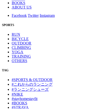
BOOKS
ABOUT US
Facebook
Twitter
Instagram
SPORTS
RUN
BICYCLE
OUTDOOR
CLIMBING
YOGA
TRAINING
OTHERS
TAG
#SPORTS & OUTDOOR
#これからのランニング
#ランニングシューズ
#NIKE
#stayhomestayfit
#BOOKS
#STRAVA