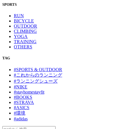
SPORTS
RUN
BICYCLE
OUTDOOR
CLIMBING
YOGA
TRAINING
OTHERS
TAG
#SPORTS & OUTDOOR
#これからのランニング
#ランニングシューズ
#NIKE
#stayhomestayfit
#BOOKS
#STRAVA
#ASICS
#環境
#adidas