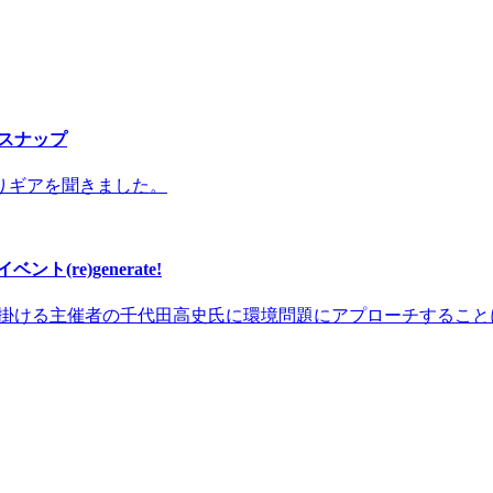
者スナップ
りギアを聞きました。
re)generate!
earを手掛ける主催者の千代田高史氏に環境問題にアプローチする