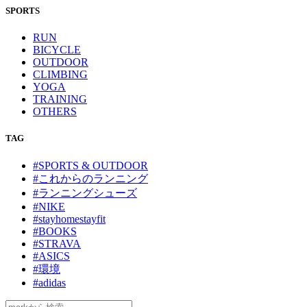
SPORTS
RUN
BICYCLE
OUTDOOR
CLIMBING
YOGA
TRAINING
OTHERS
TAG
#SPORTS & OUTDOOR
#これからのランニング
#ランニングシューズ
#NIKE
#stayhomestayfit
#BOOKS
#STRAVA
#ASICS
#環境
#adidas