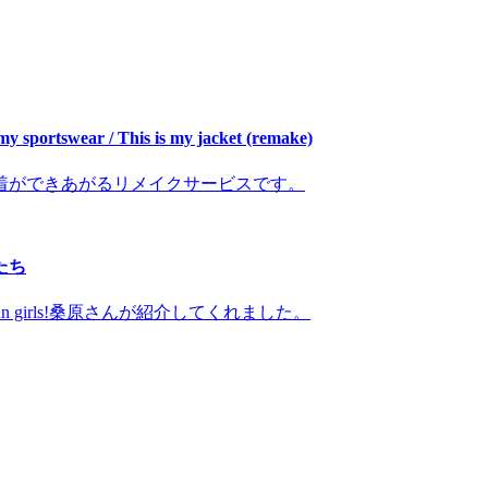
r / This is my jacket (remake)
着ができあがるリメイクサービスです。
たち
n girls!桑原さんが紹介してくれました。