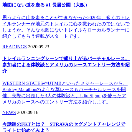
地図にない道を走る #1 長居公園（大阪）
思うように山を走ることができなかった2020年、多くのトレ
イルランナーが地元のトレイルに心を救われたのではないで
しょうか。そんな地図にないトレイルをローカルランナーに
紹介してもらう連載がスタートです。
READINGS
2020.09.23
トレイルランニングシーンで盛り上がるバーチャルレース。
参加者による体験談とアメリカのレースエントリー方法を紹
介
WESTERN STATESやUTMBといったメジャーレースから、
Barkley Marathonのような草レースもバーチャルレースを開
催。実際に出走した3人の体験談と、UltraSignupを使ったア
メリカのレースへのエントリー方法を紹介します。
NEWS
2020.09.16
今話題のFKTとは？ STRAVAのセグメントチャレンジで
ライトに始めてみよう