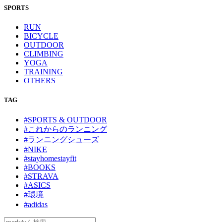
SPORTS
RUN
BICYCLE
OUTDOOR
CLIMBING
YOGA
TRAINING
OTHERS
TAG
#SPORTS & OUTDOOR
#これからのランニング
#ランニングシューズ
#NIKE
#stayhomestayfit
#BOOKS
#STRAVA
#ASICS
#環境
#adidas