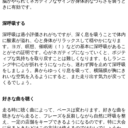
脳がやられてネガティブなサインが身体的なつらさを襲うと
きに有効です。
深呼吸する
深呼吸は過小評価されがちですが、深く息を吸うことで体内
に酸素が溢れ、心と身体がリラックスして穏やかになりま
す。ヨガ、瞑想、催眠術（！）などの基本に深呼吸があるこ
とがその証明です。心がネガティブになっていくと、ポジテ
ィブな気持ちを取り戻すことは難しくなります。もしランニ
ング中に心が折れそうになったら、迷わず脚を止めて深呼吸
をしましょう。鼻からゆっくり息を吸って、横隔膜が胸にき
れいな空気を入るようにすると、また走り出す気力が戻って
くるでしょう。
好きな曲を聴く
走る時に聴く曲によって、ペースは変わります。好きな曲を
聴きながら走ると、フレーズを反芻しながら自然に呼吸を整
え、一定の店舗をキープできるようになるのです。特に大会
に出るときなどはこの方法は使えるのではないでしょうか。