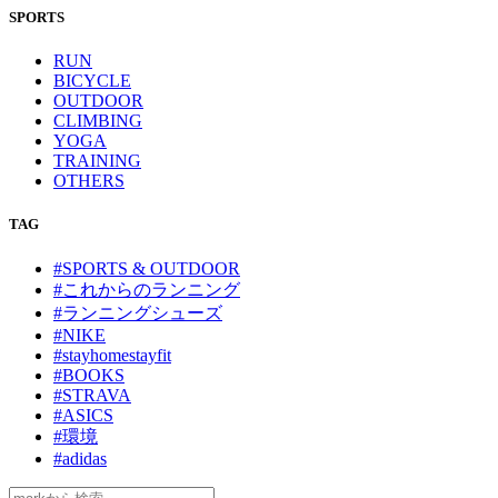
SPORTS
RUN
BICYCLE
OUTDOOR
CLIMBING
YOGA
TRAINING
OTHERS
TAG
#SPORTS & OUTDOOR
#これからのランニング
#ランニングシューズ
#NIKE
#stayhomestayfit
#BOOKS
#STRAVA
#ASICS
#環境
#adidas