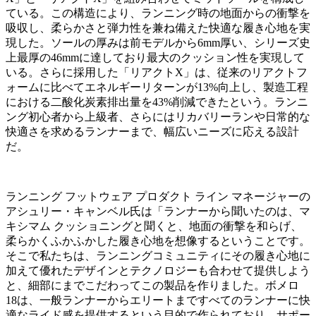
ている。この構造により、ランニング時の地面からの衝撃を
吸収し、柔らかさと弾力性を兼ね備えた快適な履き心地を実
現した。ソールの厚みは前モデルから6mm厚い、シリーズ史
上最厚の46mmに達しており最大のクッション性を実現して
いる。さらに採用した「リアクトX」は、従来のリアクトフ
ォームに比べてエネルギーリターンが13%向上し、製造工程
における二酸化炭素排出量を43%削減できたという。ランニ
ング初心者から上級者、さらにはリカバリーランや日常的な
快適さを求めるランナーまで、幅広いニーズに応える設計
だ。
ランニング フットウェア プロダクト ライン マネージャーの
アシュリー・キャンベル氏は「ランナーから聞いたのは、マ
キシマム クッショニングと聞くと、地⾯の衝撃を和らげ、
柔らかくふかふかした履き⼼地を想像するということです。
そこで私たちは、ランニングコミュニティにその履き⼼地に
加えて優れたデザインとテクノロジーも合わせて提供しよう
と、細部にまでこだわってこの製品を作りました。ボメロ
18は、⼀般ランナーからエリートまですべてのランナーに快
適なライド感を提供するという⽬的で作られており、サポー