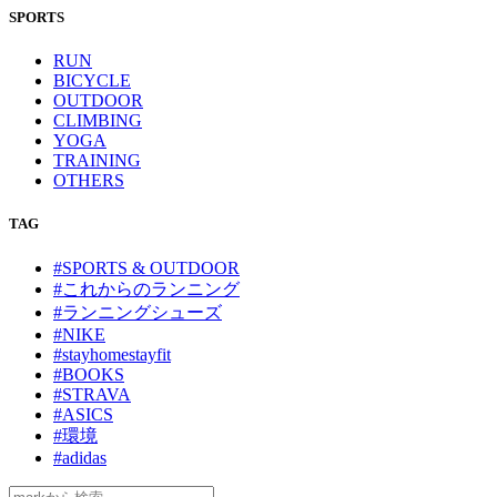
SPORTS
RUN
BICYCLE
OUTDOOR
CLIMBING
YOGA
TRAINING
OTHERS
TAG
#SPORTS & OUTDOOR
#これからのランニング
#ランニングシューズ
#NIKE
#stayhomestayfit
#BOOKS
#STRAVA
#ASICS
#環境
#adidas