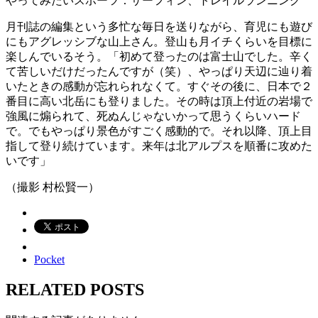
やってみたいスポーツ：サーフィン、トレイルランニング
月刊誌の編集という多忙な毎日を送りながら、育児にも遊び
にもアグレッシブな山上さん。登山も月イチくらいを目標に
楽しんでいるそう。「初めて登ったのは富士山でした。辛く
て苦しいだけだったんですが（笑）、やっぱり天辺に辿り着
いたときの感動が忘れられなくて。すぐその後に、日本で２
番目に高い北岳にも登りました。その時は頂上付近の岩場で
強風に煽られて、死ぬんじゃないかって思うくらいハード
で。でもやっぱり景色がすごく感動的で。それ以降、頂上目
指して登り続けています。来年は北アルプスを順番に攻めた
いです」
（撮影 村松賢一）
Pocket
RELATED POSTS