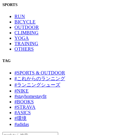
SPORTS
RUN
BICYCLE
OUTDOOR
CLIMBING
YOGA
TRAINING
OTHERS
TAG
#SPORTS & OUTDOOR
#これからのランニング
#ランニングシューズ
#NIKE
#stayhomestayfit
#BOOKS
#STRAVA
#ASICS
#環境
#adidas