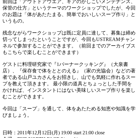
前回は「アウトドアウエア、ギアのかしこいメンテナンス、
保管の仕方」というテーマのワークショップでしたが、今回
のお題は「体があたたまる、簡単でおいしいスープ作り」と
いうもの。
残念ながらワークショップは既に定員に達して、募集は締め
切ってしまったということですが、今回もUSTREAMチャン
ネルで参加することができます。（前回までのアーカイブス
もこちらで楽しむことができます）
ゲストに料理研究家で『1バーナークッキング』（大泉書
店）、『保存食で体をととのえる』（家の光協会）などの著
者である山戸ユカさんをお招きし、山でも気軽に作れるスー
プを教えて頂きます。 最小限の道具とちょっとした手間を
かければ、インスタントにはない美味しいスープ作りを楽し
むことができます。
今回は「スープ」を通して、体をあたためる知恵や知識を学
びましょう。
日時：2011年12月12日(月) 19:00 start 21:00 close