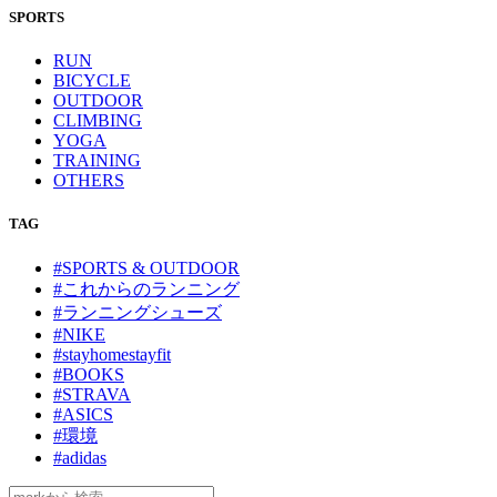
SPORTS
RUN
BICYCLE
OUTDOOR
CLIMBING
YOGA
TRAINING
OTHERS
TAG
#SPORTS & OUTDOOR
#これからのランニング
#ランニングシューズ
#NIKE
#stayhomestayfit
#BOOKS
#STRAVA
#ASICS
#環境
#adidas