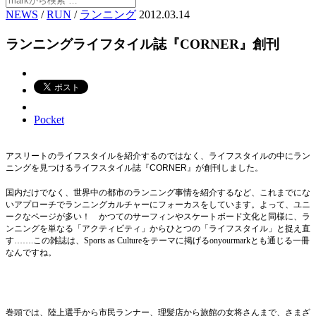
NEWS
/
RUN
/
ランニング
2012.03.14
ランニングライフタイル誌『CORNER』創刊
Pocket
アスリートのライフスタイルを紹介するのではなく、ライフスタイルの中にラン
ニングを見つけるライフスタイル誌『
CORNER
』が創刊しました。
国内だけでなく、世界中の都市のランニング事情を紹介するなど、これまでにな
いアプローチでランニングカルチャーにフォーカスをしています。よって、ユニ
ークなページが多い！ かつてのサーフィンやスケートボード文化と同様に、ラ
ンニングを単なる「アクティビティ」からひとつの「ライフスタイル」と捉え直
す…….この雑誌は、Sports as Cultureをテーマに掲げるonyourmarkとも通じる一冊
なんですね。
巻頭では、陸上選手から市民ランナー、理髪店から旅館の女将さんまで、さまざ