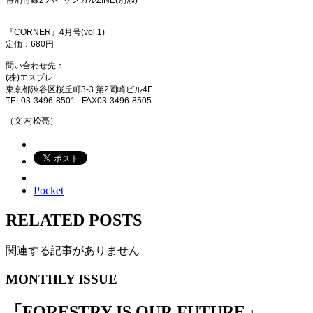
特別付録
2:
バイリンガル
ZINE(
別添
)
『
CORNER
』
4
月号
(vol.1)
定価：
680
円
問い合わせ先：
(
株
)
エスプレ
東京都渋谷区桜丘町
3-3
第
2
岡崎ビル
4F
TEL03-3496-8501 FAX03-3496-8505
（文 村松亮）
Pocket
RELATED POSTS
関連する記事がありません
MONTHLY ISSUE
「
FORESTRY IS OUR FUTURE
」