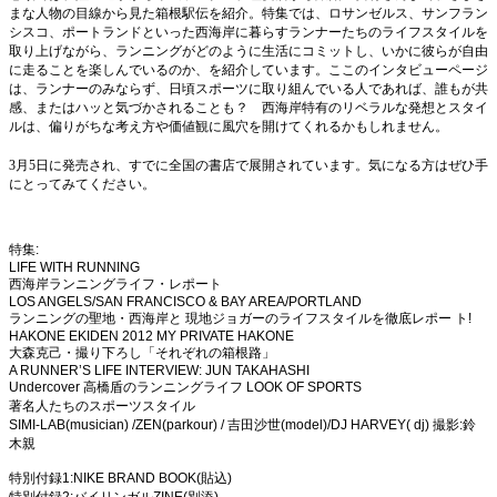
まな人物の目線から見た箱根駅伝を紹介。特集では、ロサンゼルス、サンフラン
シスコ、ポートランドといった西海岸に暮らすランナーたちのライフスタイルを
取り上げながら、ランニングがどのように生活にコミットし、いかに彼らが自由
に走ることを楽しんでいるのか、を紹介しています。ここのインタビューページ
は、ランナーのみならず、日頃スポーツに取り組んでいる人であれば、誰もが共
感、またはハッと気づかされることも？ 西海岸特有のリベラルな発想とスタイ
ルは、偏りがちな考え方や価値観に風穴を開けてくれるかもしれません。
3月5日に発売され、すでに全国の書店で展開されています。気になる方はぜひ手
にとってみてください。
特集
:
LIFE WITH RUNNING
西海岸ランニングライフ・レポート
LOS ANGELS/SAN FRANCISCO & BAY AREA/PORTLAND
ランニングの聖地・西海岸と
現地ジョガーのライフスタイルを徹底レポー
ト
!
HAKONE EKIDEN 2012 MY PRIVATE HAKONE
大森克己・撮り下ろし「それぞれの箱根路」
A RUNNER’S LIFE INTERVIEW: JUN TAKAHASHI
Undercover
高橋盾のランニングライフ
LOOK OF SPORTS
著名人たちのスポーツスタイル
SIMI-LAB(musician) /ZEN(parkour) /
吉田沙世
(model)/DJ HARVEY( dj)
撮影
:
鈴
木親
特別付録
1:NIKE BRAND BOOK(
貼込
)