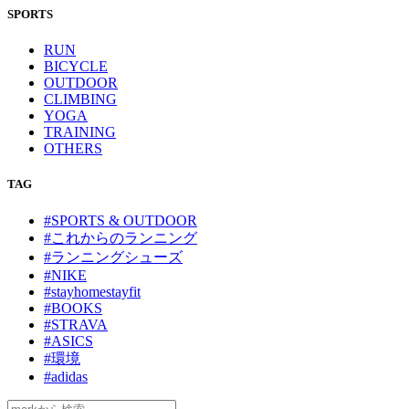
SPORTS
RUN
BICYCLE
OUTDOOR
CLIMBING
YOGA
TRAINING
OTHERS
TAG
#SPORTS & OUTDOOR
#これからのランニング
#ランニングシューズ
#NIKE
#stayhomestayfit
#BOOKS
#STRAVA
#ASICS
#環境
#adidas