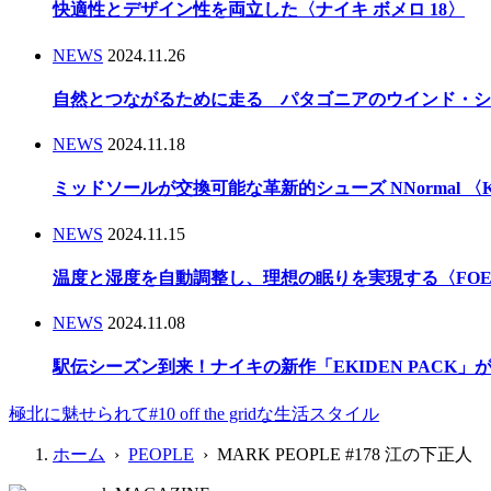
快適性とデザイン性を両立した〈ナイキ ボメロ 18〉
NEWS
2024.11.26
自然とつながるために走る パタゴニアのウインド・シ
NEWS
2024.11.18
ミッドソールが交換可能な革新的シューズ NNormal 〈Kbo
NEWS
2024.11.15
温度と湿度を自動調整し、理想の眠りを実現する〈FOEHN
NEWS
2024.11.08
駅伝シーズン到来！ナイキの新作「EKIDEN PACK
極北に魅せられて#10 off the gridな生活スタイル
ホーム
›
PEOPLE
› MARK PEOPLE #178 江の下正人