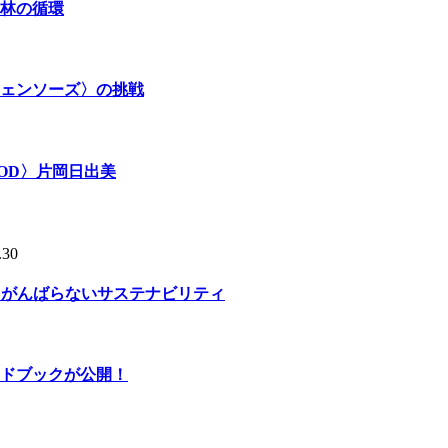
林の循環
ェンソーズ〉の挑戦
OD〉片岡日出美
.30
る、がんばらないサステナビリティ
ドブックが公開！