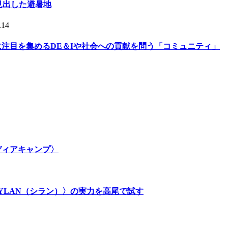
人が見出した避暑地
.14
的に注目を集めるDE＆Iや社会への貢献を問う「コミュニティ」
メディアキャンプ〉
SYLAN（シラン）〉の実力を高尾で試す