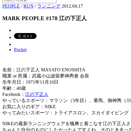
PEOPLE
/
RUN
/
ランニング
2012.04.17
MARK PEOPLE #178 江の下正人
Pocket
名前：江の下正人 MASATO ENOSHITA
職業 or 所属：武蔵小山波留夢神輿會 会長
生年月日：1971年11月10日
年齢：40歳
Facebook：
江の下正人
やっているスポーツ：マラソン（5年目）、乗馬、御神輿（35
お気に入りのギア：NIKE
やってみたいスポーツ：トライアスロン、スカイダイビング
NIKEの最新ランニングウェアを颯爽と着こなす江の下正人
ちゃんと自分のものにしたかったんですよね。そのとき走った