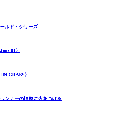
ールド・シリーズ
ix 01〉
 GRASS〉
」がランナーの情熱に火をつける