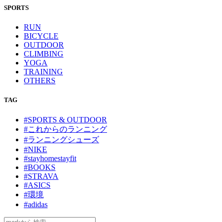
SPORTS
RUN
BICYCLE
OUTDOOR
CLIMBING
YOGA
TRAINING
OTHERS
TAG
#SPORTS & OUTDOOR
#これからのランニング
#ランニングシューズ
#NIKE
#stayhomestayfit
#BOOKS
#STRAVA
#ASICS
#環境
#adidas