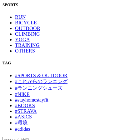
SPORTS
RUN
BICYCLE
OUTDOOR
CLIMBING
YOGA
TRAINING
OTHERS
TAG
#SPORTS & OUTDOOR
#これからのランニング
#ランニングシューズ
#NIKE
#stayhomestayfit
#BOOKS
#STRAVA
#ASICS
#環境
#adidas