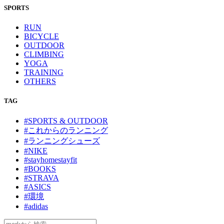
SPORTS
RUN
BICYCLE
OUTDOOR
CLIMBING
YOGA
TRAINING
OTHERS
TAG
#SPORTS & OUTDOOR
#これからのランニング
#ランニングシューズ
#NIKE
#stayhomestayfit
#BOOKS
#STRAVA
#ASICS
#環境
#adidas