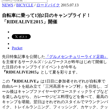
NEWS
/
BICYCLE
/
ロードバイク
2015.07.13
自転車に乗って1泊2日のキャンプライド！
「RIDEALIVE2015」開催
Pocket
先日特集記事を公開した
『グルメセンチュリーライド足助』
を主催するサークルズ / シムワークスが昨年はじめて開催し
た注目のキャンプライドイベントが今年も
『RIDEALIVE2015』
として夏を彩ります。
この
『RIDEALIVE』
は1日目に参加者それぞれが自転車で
自由ルートを組み立て「三河高原キャンプ村」を目指し、ゴ
ール後はキャンプファイヤーやアコースティックライブなど
を楽しみながら、カレーやジビエ料理などを食べて、最高の
キャンプを堪能。翌日はそれぞれのスタイルでマウンテンバ
イク、トレイルランニング、フィッシング、カヤック、クッ