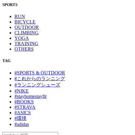
SPORTS
RUN
BICYCLE
OUTDOOR
CLIMBING
YOGA
TRAINING
OTHERS
TAG
#SPORTS & OUTDOOR
#これからのランニング
#ランニングシューズ
#NIKE
#stayhomestayfit
#BOOKS
#STRAVA
#ASICS
#環境
#adidas