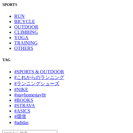
SPORTS
RUN
BICYCLE
OUTDOOR
CLIMBING
YOGA
TRAINING
OTHERS
TAG
#SPORTS & OUTDOOR
#これからのランニング
#ランニングシューズ
#NIKE
#stayhomestayfit
#BOOKS
#STRAVA
#ASICS
#環境
#adidas