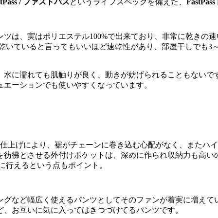
stPass / ファストパス
というライフスペックを備えた、
FastPa
ツは、実はポリエステル100%で出来ており、非常に乾きの
乾いていると言ってもいいほど速乾性があり、部屋干しでも3～
、水に濡れても肌触りが良く、動きが妨げられることもないで
ュエーションでも使いやすくなっています。
う仕上げにより、裾がチェーンに巻き込む心配がなく、またハ
を彷彿とさせる外付けポケットは、深めに作られ収納力も高い
に行えるという点もポイント。
ングなど幅広く使えるパンツとしてそのファンが着実に増えて
ど、お互いに気に入ってはきつづけてるパンツです。