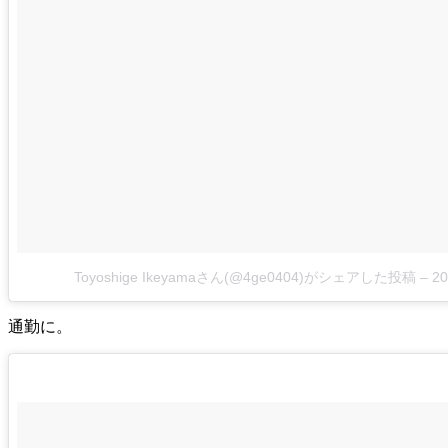
Toyoshige Ikeyamaさん(@4ge0404)がシェアした投稿
–
2
通勤に。