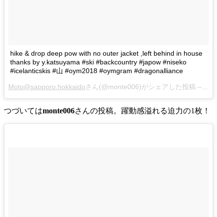
hike & drop deep pow with no outer jacket ,left behind in house
thanks by y.katsuyama #ski #backcountry #japow #niseko
#icelanticskis #山 #oym2018 #oymgram #dragonalliance
Moto@sapporo.hokkaido
さん(@monte006)がシェアした投稿 –
1月 
つづいては
monte006
さんの投稿。躍動感溢れる迫力の1枚！