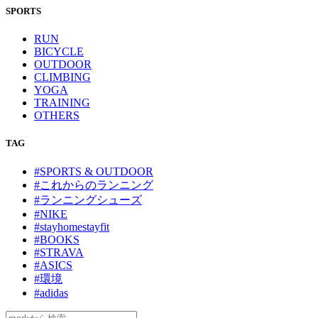
SPORTS
RUN
BICYCLE
OUTDOOR
CLIMBING
YOGA
TRAINING
OTHERS
TAG
#SPORTS & OUTDOOR
#これからのランニング
#ランニングシューズ
#NIKE
#stayhomestayfit
#BOOKS
#STRAVA
#ASICS
#環境
#adidas