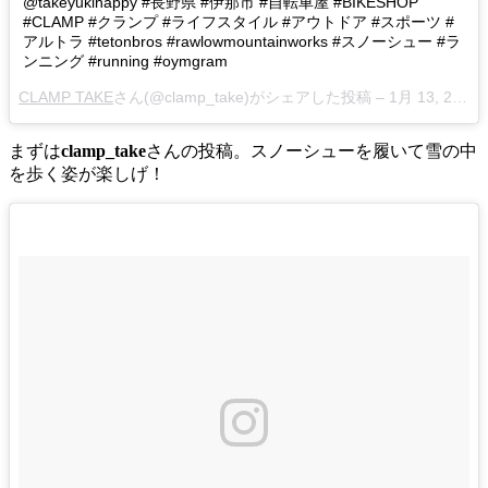
@takeyukihappy #長野県 #伊那市 #自転車屋 #BIKESHOP
#CLAMP #クランプ #ライフスタイル #アウトドア #スポーツ #
アルトラ #tetonbros #rawlowmountainworks #スノーシュー #ラ
ンニング #running #oymgram
CLAMP TAKE
さん(@clamp_take)がシェアした投稿 –
1月 13, 2018 at 6:07午前 PST
まずは
clamp_take
さんの投稿。スノーシューを履いて雪の中
を歩く姿が楽しげ！