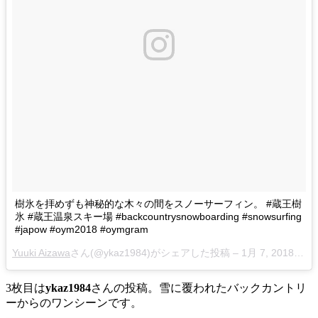
樹氷を拝めずも神秘的な木々の間をスノーサーフィン。 #蔵王樹
氷 #蔵王温泉スキー場 #backcountrysnowboarding #snowsurfing
#japow #oym2018 #oymgram
Yuuki Aizawa
さん(@ykaz1984)がシェアした投稿 –
1月 7, 2018 at 7:59午後 PST
3枚目は
ykaz1984
さんの投稿。雪に覆われたバックカントリ
ーからのワンシーンです。