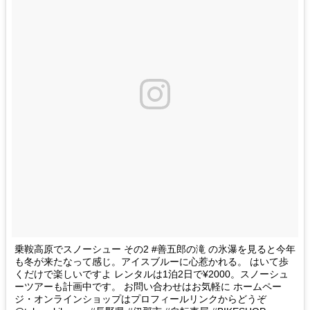
乗鞍高原でスノーシュー その2 #善五郎の滝 の氷瀑を見ると今年
も冬が来たなって感じ。アイスブルーに心惹かれる。 はいて歩
くだけで楽しいですよ レンタルは1泊2日で¥2000。スノーシュ
ーツアーも計画中です。 お問い合わせはお気軽に ホームペー
ジ・オンラインショップはプロフィールリンクからどうぞ