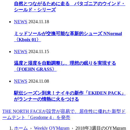
自然とつながるために走る パタゴニアのウインド・
シールド・シリーズ
NEWS
2024.11.18
ミッドソールが交換可能な革新的シューズ NNormal
〈Kboix 01〉
NEWS
2024.11.15
温度と湿度を自動調整し、理想の眠りを実現する
〈FOEHN GRASS〉
NEWS
2024.11.08
駅伝シーズン到来！ナイキの新作「EKIDEN PACK」
がランナーの情熱に火をつける
THE NORTH FACEが設営が容易で、居住性に優れた新型ド
ームテント「Geodome 4」を発売
ホーム
›
Weekly OYMgram
› 2018年3週目のOYMgram