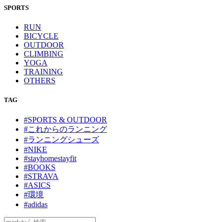
SPORTS
RUN
BICYCLE
OUTDOOR
CLIMBING
YOGA
TRAINING
OTHERS
TAG
#SPORTS & OUTDOOR
#これからのランニング
#ランニングシューズ
#NIKE
#stayhomestayfit
#BOOKS
#STRAVA
#ASICS
#環境
#adidas