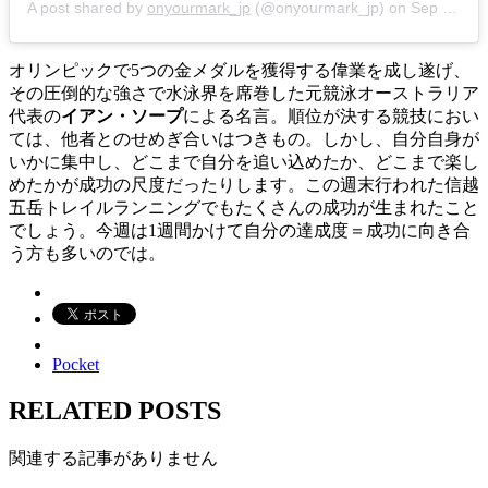
A post shared by
onyourmark_jp
(@onyourmark_jp) on
Sep 16, 2018 at 8:08pm PDT
オリンピックで5つの金メダルを獲得する偉業を成し遂げ、
その圧倒的な強さで水泳界を席巻した元競泳オーストラリア
代表の
イアン・ソープ
による名言。順位が決する競技におい
ては、他者とのせめぎ合いはつきもの。しかし、自分自身が
いかに集中し、どこまで自分を追い込めたか、どこまで楽し
めたかが成功の尺度だったりします。この週末行われた信越
五岳トレイルランニングでもたくさんの成功が生まれたこと
でしょう。今週は1週間かけて自分の達成度＝成功に向き合
う方も多いのでは。
Pocket
RELATED POSTS
関連する記事がありません