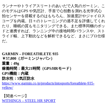
ランナーやトライアスリートのあいだで人気のガーミン。こ
のモデルはGPS や気圧計、手首で心拍数を測れる光学式心
拍センサーを搭載するのはもちろん、加速度計やジャイロス
コープを内蔵。日々のトレーニングの過不足を評価してくれ
たり、睡眠の質もモニタリングできる。また標準同梱のポッ
ドと連携すれば、ランニング中の接地時間バランスや、スト
ライド幅、上下動比などを解析できるなど、まさにプロ仕様
だ。
GARMIN – FOREATHLETE 935
￥57,800（ガーミンジャパン）
重量：49g
稼働時間：最大21時間（GPS/HRモード）
GPS機能：内蔵
防水性：5気圧防水
https://www.garmin.co.jp/products/intosports/foreathlete-935-
yellow/
【関連ページ】
WITHINGS – STEEL HR SPORT