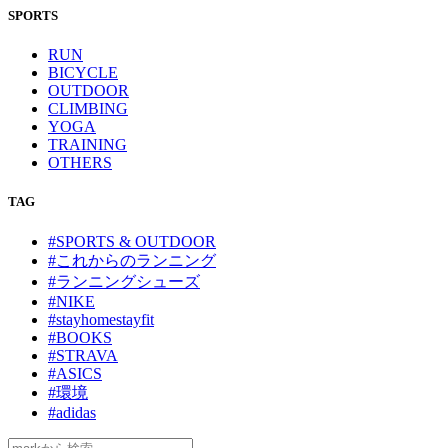
SPORTS
RUN
BICYCLE
OUTDOOR
CLIMBING
YOGA
TRAINING
OTHERS
TAG
#SPORTS & OUTDOOR
#これからのランニング
#ランニングシューズ
#NIKE
#stayhomestayfit
#BOOKS
#STRAVA
#ASICS
#環境
#adidas