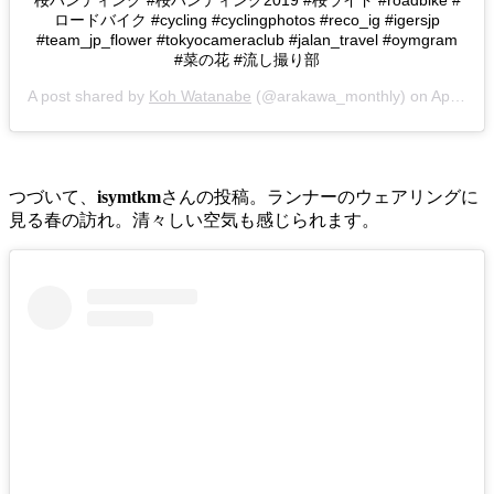
桜ハンティング #桜ハンティング2019 #桜ライド #roadbike #
ロードバイク #cycling #cyclingphotos #reco_ig #igersjp
#team_jp_flower #tokyocameraclub #jalan_travel #oymgram
#菜の花 #流し撮り部
A post shared by
Koh Watanabe
(@arakawa_monthly) on
Apr 7, 2019 at 1:02am PDT
つづいて、
isymtkm
さんの投稿。ランナーのウェアリングに
見る春の訪れ。清々しい空気も感じられます。