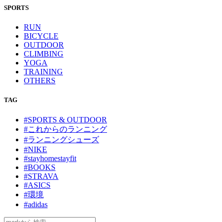
SPORTS
RUN
BICYCLE
OUTDOOR
CLIMBING
YOGA
TRAINING
OTHERS
TAG
#SPORTS & OUTDOOR
#これからのランニング
#ランニングシューズ
#NIKE
#stayhomestayfit
#BOOKS
#STRAVA
#ASICS
#環境
#adidas