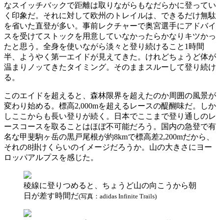
なスイッチバックで距離は取りながらもなだらかに登ってい
く印象だ。それに対して欧州のトレイルは、できるだけ無駄
を省いた直登が多い。事前レクチャーで奥宮選手にアドバイ
スを受けてストックを用意していなかったらかなりキツかっ
たと思う。全身を使いながら淡々と登り続けること1時間
半、ようやく第一エイドが見えてきた。けれどちょうど体が
温まりノッてきたタイミング。そのままスルーして登り続け
る。
このエイドを超えると、森林限界を超えたのか周囲の風景が
変わり始める。標高2,000mを超えるレースの醍醐味だ。しか
しここからも長い登りが続く。日本でここまで登り通しのレ
ースコースを取ることはほぼ不可能だろう。国内の急登で有
名な甲斐駒ヶ岳の黒戸尾根が約8kmで標高差2,200mだから、
それの8掛けくらいのイメージだろうか。山の大きさにヨー
ロッパアルプスを感じた。
稜線に登りつめると、ちょうど山の向こうから朝
日が差す時間だ
(写真：adidas Infinite Trails)