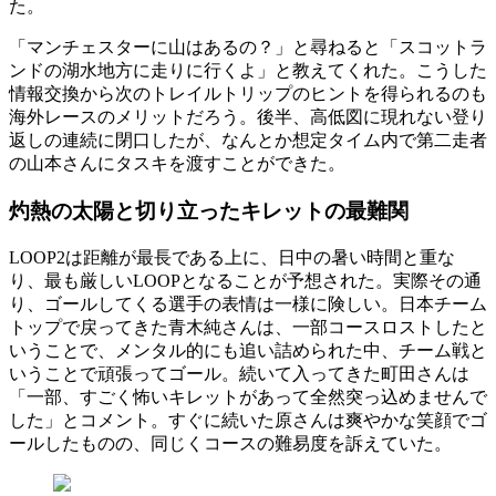
た。
「マンチェスターに山はあるの？」と尋ねると「スコットラ
ンドの湖水地方に走りに行くよ」と教えてくれた。こうした
情報交換から次のトレイルトリップのヒントを得られるのも
海外レースのメリットだろう。後半、高低図に現れない登り
返しの連続に閉口したが、なんとか想定タイム内で第二走者
の山本さんにタスキを渡すことができた。
灼熱の太陽と切り立ったキレットの最難関
LOOP2は距離が最長である上に、日中の暑い時間と重な
り、最も厳しいLOOPとなることが予想された。実際その通
り、ゴールしてくる選手の表情は一様に険しい。日本チーム
トップで戻ってきた青木純さんは、一部コースロストしたと
いうことで、メンタル的にも追い詰められた中、チーム戦と
いうことで頑張ってゴール。続いて入ってきた町田さんは
「一部、すごく怖いキレットがあって全然突っ込めませんで
した」とコメント。すぐに続いた原さんは爽やかな笑顔でゴ
ールしたものの、同じくコースの難易度を訴えていた。