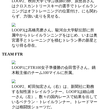
LOOP2、秋田大学で学ぶ医師の卵、原悠吾さん
はクロスカントリースキーの選手でトレイルラン
ニングはオフトレーニングの位置付け。にも関わ
らず、力強い走りを見せる。
LOOP3は高橋亮磨さん。駿河台大学駅伝部に所
属中からトレイルランニングをはじめ、いまは奥
宮選手とトレーニングを積むトレラン界の新星と
なり得る存在。
TEAM FTR
LOOP1にFTR100女子準優勝の会田雪子さん。鏑
木毅主催のチーム100マイルに所属。
LOOP2、町田知宏さん（右）は、新聞社に勤務
する知性派トレイルランナー。LOOP3は細山雄
一さん（左）。数々の国内レースで結果を出して
いるベテラン・トレイルランナー。トレードマー
クは格闘技ショーツだ。