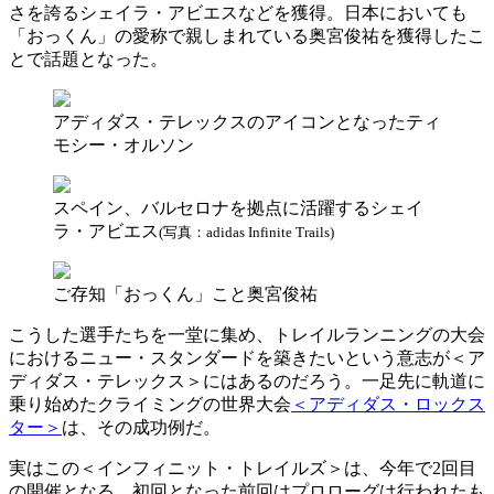
さを誇るシェイラ・アビエスなどを獲得。日本においても
「おっくん」の愛称で親しまれている奥宮俊祐を獲得したこ
とで話題となった。
アディダス・テレックスのアイコンとなったティ
モシー・オルソン
スペイン、バルセロナを拠点に活躍するシェイ
ラ・アビエス
(写真：adidas Infinite Trails)
ご存知「おっくん」こと奥宮俊祐
こうした選手たちを一堂に集め、トレイルランニングの大会
におけるニュー・スタンダードを築きたいという意志が＜ア
ディダス・テレックス＞にはあるのだろう。一足先に軌道に
乗り始めたクライミングの世界大会
＜アディダス・ロックス
ター＞
は、その成功例だ。
実はこの＜インフィニット・トレイルズ＞は、今年で2回目
の開催となる。初回となった前回はプロローグは行われたも