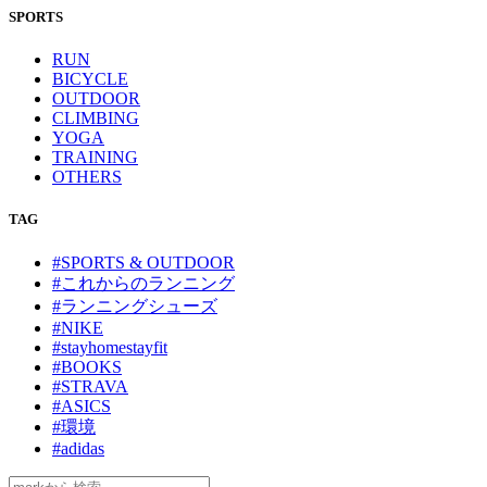
SPORTS
RUN
BICYCLE
OUTDOOR
CLIMBING
YOGA
TRAINING
OTHERS
TAG
#SPORTS & OUTDOOR
#これからのランニング
#ランニングシューズ
#NIKE
#stayhomestayfit
#BOOKS
#STRAVA
#ASICS
#環境
#adidas