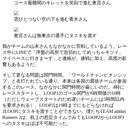
コース最難関のキレットを笑顔で進む奥宮さん
雲ひとつない空の下を進む青木さん
奥宮さんは無事次の選手にタスキを渡す
我がチームの山本さんもなかなかに苦戦しているよう。レー
ス中にLINEで「序盤の高所で息切れしてめっちゃキツイ。
マイペースに行きまーす」と連絡が。連戦に加え、高度の影
響もあるようだ。
そして更なる問題は関門時間。「ワールドチャンピオンシッ
プ」と名打たれている通り、本来は各国の選抜チームが参加
するこのレース、なかなかに関門時間が厳しいのだ。4時に
レーススタートし、LOOP1のゴール関門が6時間後の10時
（ただしウェーブスタートのため遅いチームには5時間以内
を要求される）、LOOP2は19時までにもどらなければ
3LOOPにタスキを渡すことができない。僕たちTEAM adidas
Runners 2は、机上の想定タイムでみてもLOOP2からLOOP3
へのタスキはほぼ不可能だった。