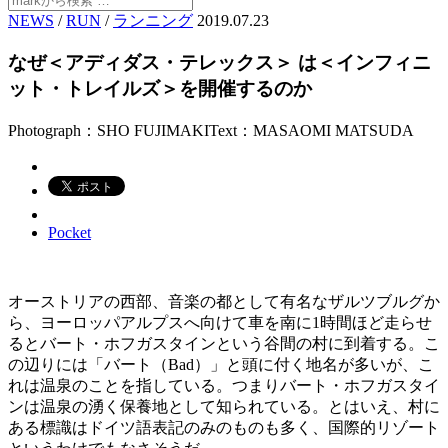
NEWS
/
RUN
/
ランニング
2019.07.23
なぜ＜アディダス・テレックス＞ は＜インフィニ
ット・トレイルズ＞を開催するのか
Photograph：SHO FUJIMAKI
Text：MASAOMI MATSUDA
Pocket
オーストリアの西部、音楽の都として有名なザルツブルグか
ら、ヨーロッパアルプスへ向けて車を南に1時間ほど走らせ
るとバート・ホフガスタインという谷間の村に到着する。こ
の辺りには「バート（Bad）」と頭に付く地名が多いが、こ
れは温泉のことを指している。つまりバート・ホフガスタイ
ンは温泉の湧く保養地として知られている。とはいえ、村に
ある標識はドイツ語表記のみのものも多く、国際的リゾート