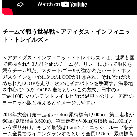
チームで戦う世界戦＜アディダス・インフィニッ
ト・トレイルズ＞
＜アディダス・インフィニット・トレイルズ＞は、世界各国
で選抜された3人ひと組のチームが、リレーによって順位を
競うチーム戦だ。スタート/ゴールが置かれたバート・ホフ
ガスタインを中心に3つのLOOPが用意され、それぞれが決
められたLOOPを走り、次の走者にバトンを手渡す。温泉地
を中心に3つのLOOPを走るというこの方式、日本の＜
The4100D マウンテントレイル in 野沢温泉＞のリレー部門の
ヨーロッパ版と考えるとイメージしやすい。
2019年大会は第一走者が25km(累積標高1,900m)、第二走者が
60km(累積標高3,600m)、第三走者が40km(累積標高2,100m)と
いう振り分け。そして最後は1kmのフィニッシュループをチ
ーム全員でウイニングランするという全長127km、累積標高