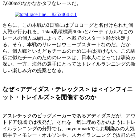
7,600mのなかなかタフなレースだ。
さらに、この本戦の2日前にはプロローグと名付けられた個
人戦が行われる。15km累積標高900mとバーティカルなこの
レースの個人成績によって、本戦でのスタート順が決定す
る。そう、本戦のリレーはウェーブスタートなのだ。だか
ら、個人戦といえどもチームのために手は抜けない。この駅
伝に似たチームのためのレースは、日本人にとっては馴染み
深い。一方、海外の選手にとってはトレイルランニングの新
しい楽しみ方の提案となる。
なぜ＜アディダス・テレックス＞ は＜インフィニ
ット・トレイルズ＞を開催するのか
アスレチックのビッグメーカーであるアディダスだが、アウ
トドア領域では後発だ。それを一気に埋めるかのようにトレ
イルランニングの分野でも、onyourmarkでもお馴染みの人気
選手ティモシー・オルソンや、スカイランニングで抜群の強