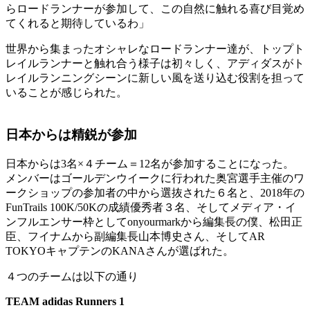
らロードランナーが参加して、この自然に触れる喜び目覚め
てくれると期待しているわ」
世界から集まったオシャレなロードランナー達が、トップト
レイルランナーと触れ合う様子は初々しく、アディダスがト
レイルランニングシーンに新しい風を送り込む役割を担って
いることが感じられた。
日本からは精鋭が参加
日本からは3名×４チーム＝12名が参加することになった。
メンバーはゴールデンウイークに行われた奥宮選手主催のワ
ークショップの参加者の中から選抜された６名と、2018年の
FunTrails 100K/50Kの成績優秀者３名、そしてメディア・イ
ンフルエンサー枠としてonyourmarkから編集長の僕、松田正
臣、フイナムから副編集長山本博史さん、そしてAR
TOKYOキャプテンのKANAさんが選ばれた。
４つのチームは以下の通り
TEAM adidas Runners 1