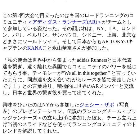
この第2回大会で目立ったのは各国のロードランニングのコ
ミュニティ
＜アディダス・ランナーズ(AR)＞
がチームとし
て参加している姿だった。その顔ぶれは、NY、LA、ロンド
ン、パリ、ベルリン、サンパウロ、シドニー、上海、北京な
どまさにワールドワイド。そして日本からもAR TOKYOキ
ャプテンの
KANA
こと永山華奈さんが参加した。
「私の使命は世界中から集まったadidas Runnersと日本代表
達を繋ぎ、遠く離れた異国でもコミュニティのパワーを感じ
てもらう事。ティモシーが”We all in this together.” と言ってい
たように、同志達を支え合いながらレースを皆で完走したい
です！」との言葉通り、積極的に世界のARメンバーと交流
し、日本と世界の繋ぎ役を買って出てくれた。
興味をひいたのはNYから参加した
ジェシー・ザポ
（写真
左）のプレゼンテーション。伝説のランニングチーム＜ブリ
ッジランナーズ＞の立ち上げに参加した彼女、チーム立ち上
げ当初のスライドなどを使ってランニングコミュニティのト
レンドを解説してくれた。