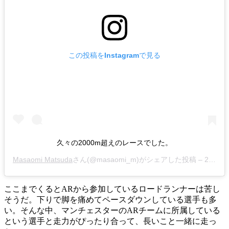
この投稿をInstagramで見る
久々の2000m超えのレースでした。
Masaomi Matsuda
さん(@masaomi_m)がシェアした投稿 –
2019年 6月月29日午前1時34分PDT
ここまでくるとARから参加しているロードランナーは苦し
そうだ。下りで脚を痛めてペースダウンしている選手も多
い。そんな中、マンチェスターのARチームに所属している
という選手と走力がぴったり合って、長いこと一緒に走っ