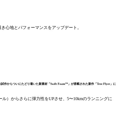
し、履き心地とパフォーマンスをアップデート。
いにたどり着いた新素材「Swift Foam™」が搭載された新作「Tree Flyer」に
ール）からさらに弾力性をUPさせ、5〜10kmのランニングに