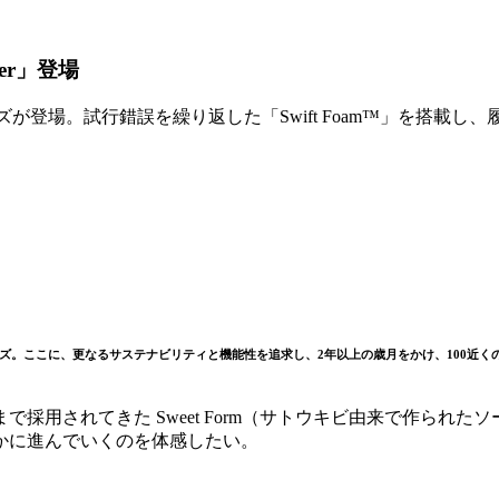
yer」登場
ーズが登場。試行錯誤を繰り返した「Swift Foam™」を搭載
ここに、更なるサステナビリティと機能性を追求し、2年以上の歳月をかけ、100近くの試作からつ
用されてきた Sweet Form（サトウキビ由来で作られたソ
かに進んでいくのを体感したい。