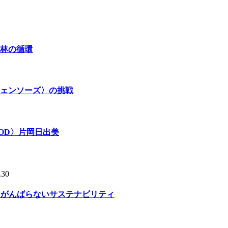
林の循環
ェンソーズ〉の挑戦
OD〉片岡日出美
.30
る、がんばらないサステナビリティ