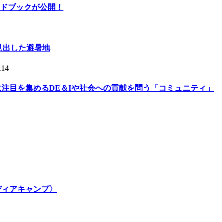
ドブックが公開！
人が見出した避暑地
.14
的に注目を集めるDE＆Iや社会への貢献を問う「コミュニティ」
メディアキャンプ〉