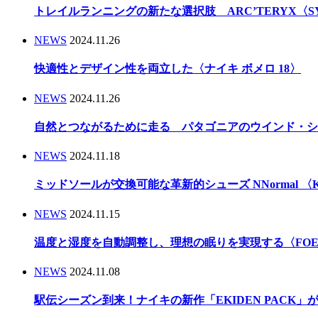
トレイルランニングの新たな選択肢 ARC’TERYX〈
NEWS
2024.11.26
快適性とデザイン性を両立した〈ナイキ ボメロ 18〉
NEWS
2024.11.26
自然とつながるために走る パタゴニアのウインド・シ
NEWS
2024.11.18
ミッドソールが交換可能な革新的シューズ NNormal 〈Kbo
NEWS
2024.11.15
温度と湿度を自動調整し、理想の眠りを実現する〈FOEHN
NEWS
2024.11.08
駅伝シーズン到来！ナイキの新作「EKIDEN PACK