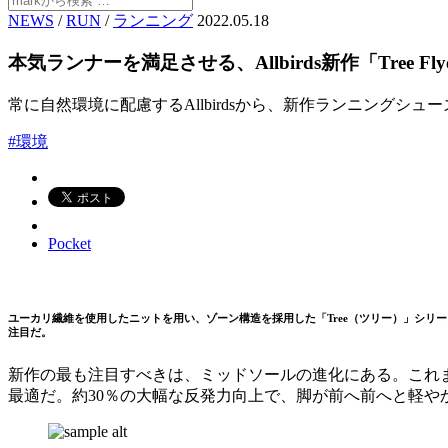
NEWS
/
RUN
/
ランニング
2022.05.18
本気ランナーを満足させる、Allbirds新作「Tree Fl
常に自然環境に配慮するAllbirdsから、新作ランニングシュ
#環境
Pocket
ユーカリ繊維を使用したニットを用い、ゾーン構造を採用した「Tree（ツリー）」シリーズ。
注目だ。
新作の最も注目すべきは、ミッドソールの進化にある。これまで採
最適だ。約30％の大幅な反発力向上で、脚が前へ前へと軽や