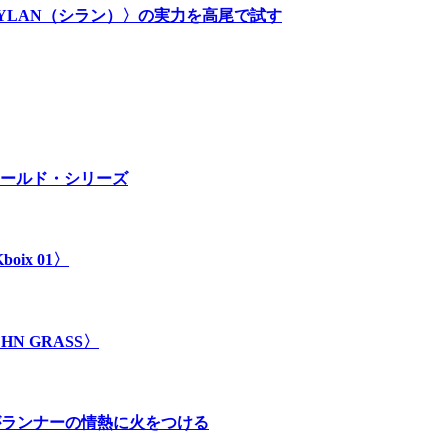
SYLAN（シラン）〉の実力を高尾で試す
ールド・シリーズ
ix 01〉
 GRASS〉
」がランナーの情熱に火をつける