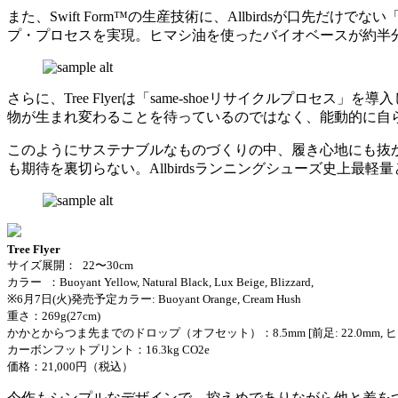
また、Swift Form™の生産技術に、Allbirdsが
プ・プロセスを実現。ヒマシ油を使ったバイオベースが約
さらに、Tree Flyerは「same-shoeリサイクルプ
物が生まれ変わることを待っているのではなく、能動的に自
このようにサステナブルなものづくりの中、履き心地にも抜かり
も期待を裏切らない。Allbirdsランニングシューズ史上最
Tree Flyer
サイズ展開： 22〜30cm
カラー ：Buoyant Yellow, Natural Black, Lux Beige, Blizzard,
※6月7日(火)発売予定カラー: Buoyant Orange, Cream Hush
重さ：269g(27cm)
かかとからつま先までのドロップ（オフセット）：8.5mm [前足: 22.0mm, ヒール
カーボンフットプリント：16.3kg CO2e
価格：21,000円（税込）
今作もシンプルなデザインで、控えめでありながら他と差を