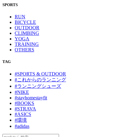
SPORTS
RUN
BICYCLE
OUTDOOR
CLIMBING
YOGA
TRAINING
OTHERS
TAG
#SPORTS & OUTDOOR
#これからのランニング
#ランニングシューズ
#NIKE
#stayhomestayfit
#BOOKS
#STRAVA
#ASICS
#環境
#adidas