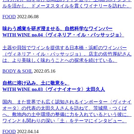
ルを活かし、ドメーヌスタイルを貫くワイナリーを訪れた。
FOOD
2022.06.08
味わう感覚を研ぎ澄ませる、自然科学なワインバー
WITH WINE no.04〈ヴィネリア・イル・パッサッジョ〉
土器や貝殻でワインを提供する日本橋・浜町のワインバー
（ヴィネリア・イル・パッサッジョ）。店主の佐竹厚紀さん
は、より美味しく味わうことへの探求を続けている。
BODY & SOIL
2022.05.16
自然に溶け込み、土に敬意を。
WITH WINE no.03〈ヴィナイオータ〉太田久人
国内、また世界でも広く認知されるインポーター〈ヴィナイ
オータ〉の代表の太田久人さんを訪ねて、茨城県・つくば
へ。敷地内の土中環境の整備に力を入れているという彼に、
ワインとも関わりの深い「土」をテーマにインタビュー。
FOOD
2022.04.14