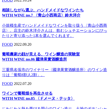
FOOD
2022.10.24
相談しながら選ぶ、ハンドメイドなワインたち
WITH WINE no.7 〈青山小西商店〉鈴木洋介
小規模生産でハンドメイドなワインを取り扱う〈青山小西商
店〉。店主の鈴木洋介さんは、飲むシュチエーションにぴっ
たりと寄り添った1本を選んでくれます。
FOOD
2022.09.20
葡萄農家の顔が見える、ワイン醸造の実験室
WITH WINE no.06 國津果實酒醸造所
三重県名張市のワイナリー〈國津果實酒醸造所〉のワイン造
りは「葡萄8割人2割」。
FOOD
2022.07.20
ワインで葡萄畑を再生させる
WITH WINE no.05 〈ドメーヌ・テッタ〉
じわじわと熱を帯びる岡山のワイン造り。土地のポテンシャ