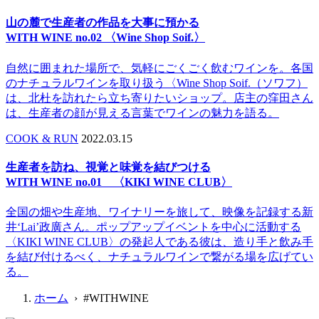
山の麓で生産者の作品を大事に預かる
WITH WINE no.02 〈Wine Shop Soif.〉
自然に囲まれた場所で、気軽にごくごく飲むワインを。各国
のナチュラルワインを取り扱う〈Wine Shop Soif.（ソワフ）
は、北杜を訪れたら立ち寄りたいショップ。店主の窪田さん
は、生産者の顔が見える言葉でワインの魅力を語る。
COOK & RUN
2022.03.15
生産者を訪ね、視覚と味覚を結びつける
WITH WINE no.01 〈KIKI WINE CLUB〉
全国の畑や生産地、ワイナリーを旅して、映像を記録する新
井‘Lai’政廣さん。ポップアップイベントを中心に活動する
〈KIKI WINE CLUB〉の発起人である彼は、造り手と飲み手
を結び付けるべく、ナチュラルワインで繋がる場を広げてい
る。
ホーム
› #WITHWINE