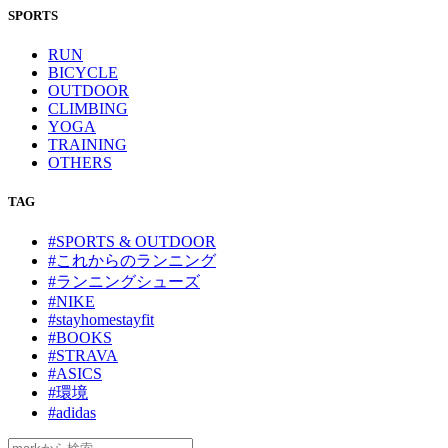
SPORTS
RUN
BICYCLE
OUTDOOR
CLIMBING
YOGA
TRAINING
OTHERS
TAG
#SPORTS & OUTDOOR
#これからのランニング
#ランニングシューズ
#NIKE
#stayhomestayfit
#BOOKS
#STRAVA
#ASICS
#環境
#adidas