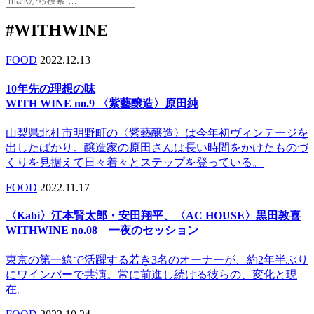
#WITHWINE
FOOD
2022.12.13
10年先の理想の味
WITH WINE no.9 〈紫藝醸造〉原田純
山梨県北杜市明野町の〈紫藝醸造〉は今年初ヴィンテージを
出したばかり。醸造家の原田さんは長い時間をかけたものづ
くりを見据えて日々着々とステップを登っている。
FOOD
2022.11.17
〈Kabi〉江本賢太郎・安田翔平、〈AC HOUSE〉黒田敦喜
WITHWINE no.08 一夜のセッション
東京の第一線で活躍する若き3名のオーナーが、約2年半ぶり
にワインバーで共演。常に前進し続ける彼らの、変化と現
在。