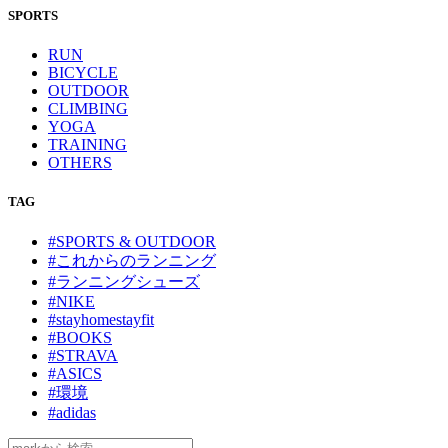
SPORTS
RUN
BICYCLE
OUTDOOR
CLIMBING
YOGA
TRAINING
OTHERS
TAG
#SPORTS & OUTDOOR
#これからのランニング
#ランニングシューズ
#NIKE
#stayhomestayfit
#BOOKS
#STRAVA
#ASICS
#環境
#adidas