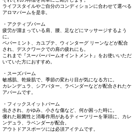
ライフスタイルやご自分のコンディションに合わせて選べる
アロマバームを是非。
・アクティブバーム
疲労が溜まっている肩、腰、足などにマッサージするよう
に。
ペパーミント、カユプテ、ウィンターグ リーンなどが配合
され、デスクワークでの肩の疲れにも。
これまで『スーパーバームオイントメント』をお使いいただ
いていた方におすすめ。
・スーズバーム
敏感肌、乾燥肌で、季節の変わり目が気になる方に。
カレンデュラ、シアバター、ラベンダーなどが配合されたケ
アバームです。
・フィックスイットバーム
虫さされ、かゆみ、小さな傷など、何か困った時に。
優れた殺菌性と消毒作用があるティーツリーを筆頭に、カレ
ンデュラ、ラベンダーが配合。
アウトドアスポーツには必須アイテムです。