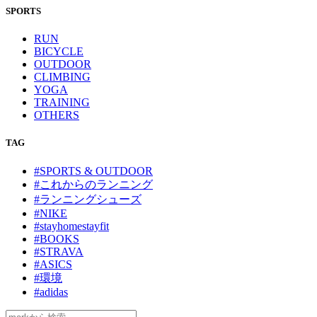
SPORTS
RUN
BICYCLE
OUTDOOR
CLIMBING
YOGA
TRAINING
OTHERS
TAG
#SPORTS & OUTDOOR
#これからのランニング
#ランニングシューズ
#NIKE
#stayhomestayfit
#BOOKS
#STRAVA
#ASICS
#環境
#adidas