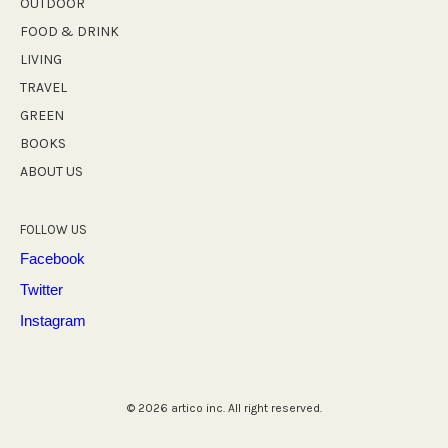
OUTDOOR
を
FOOD & DRINK
楽
し
LIVING
め
TRAVEL
る
GREEN
GREENROOM
CAMP
BOOKS
開
ABOUT US
催！
FOLLOW US
Facebook
Twitter
Instagram
© 2026 artico inc. All right reserved.