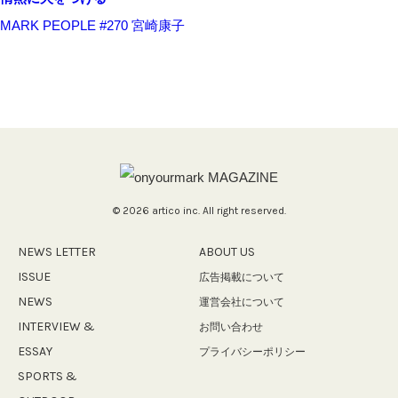
MARK PEOPLE #270 宮崎康子
ホ
ー
ム
›
NEWS
›
© 2026 artico inc. All right reserved.
海
辺
NEWS LETTER
ABOUT US
で
ISSUE
広告掲載について
ス
ポ
NEWS
運営会社について
ー
INTERVIEW &
お問い合わせ
ツ
ESSAY
プライバシーポリシー
と
音
SPORTS &
楽