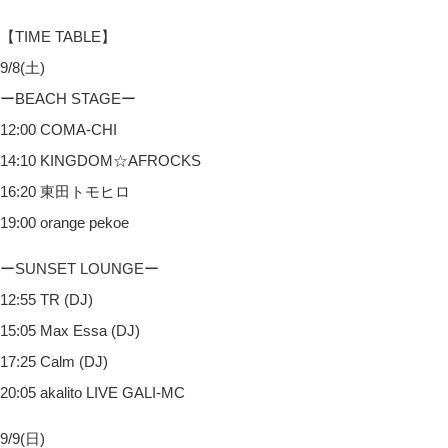
【TIME TABLE】
9/8(土)
ーBEACH STAGEー
12:00 COMA-CHI
14:10 KINGDOM☆AFROCKS
16:20 東田トモヒロ
19:00 orange pekoe
ーSUNSET LOUNGEー
12:55 TR (DJ)
15:05 Max Essa (DJ)
17:25 Calm (DJ)
20:05 akalito LIVE GALI-MC
9/9(日)