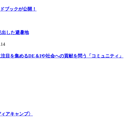
ドブックが公開！
人が見出した避暑地
.14
的に注目を集めるDE＆Iや社会への貢献を問う「コミュニティ」
メディアキャンプ〉