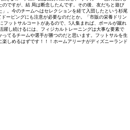
のですが、結 局は断念したんです。その後、友だちと遊び
た」。今のチームへはセレクションを経て入団したという杉尾
てドーピングにも注意が必要なのだとか。「市販の栄養ドリン
にフットサルコートがあるので、5人集まれば、ボールが蹴れ
活躍し続けるには、フィジカルトレーニングは大事な要素で
分かってるチームや選手が勝つのだと思います。フットサルを生
に楽しめるはずです！！！ホームアリーナがディズニーランド