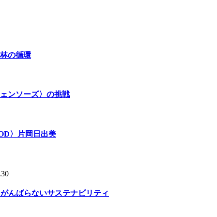
林の循環
ェンソーズ〉の挑戦
OD〉片岡日出美
.30
る、がんばらないサステナビリティ