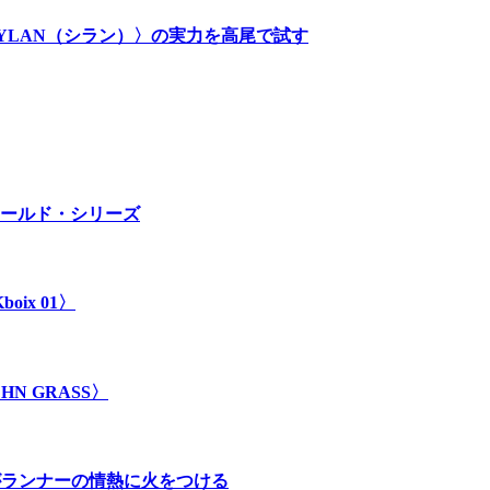
SYLAN（シラン）〉の実力を高尾で試す
ールド・シリーズ
ix 01〉
 GRASS〉
」がランナーの情熱に火をつける