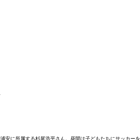
ト
）
ル浦安に所属する杉尾浩平さん。昼間は子どもたちにサッカーを