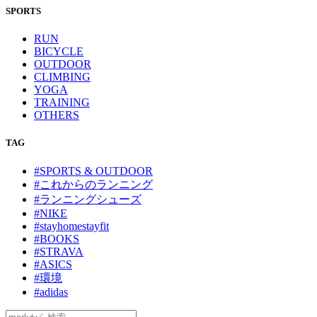
SPORTS
RUN
BICYCLE
OUTDOOR
CLIMBING
YOGA
TRAINING
OTHERS
TAG
#SPORTS & OUTDOOR
#これからのランニング
#ランニングシューズ
#NIKE
#stayhomestayfit
#BOOKS
#STRAVA
#ASICS
#環境
#adidas