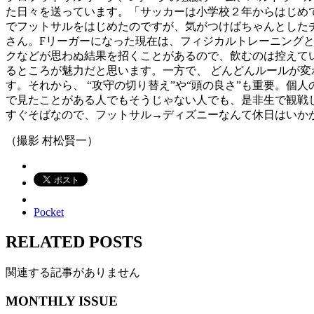
た日々を送っています。「サッカーは小学校２年からはじめ
でフットサルをはじめたのですが、気がつけばちゃんとした
さん。Fリーガーになった現在は、フィジカルトレーニング
クなどが思わぬ結果を招くことがあるので、飲むのは控えて
るところが魅力だと思います。一方で、 どんどんルールが
す。それから、 “攻守の切り替え”や“頭の良さ”も重要。
で見たことがある人でもそうじゃない人でも、是非生で観戦
すぐそばなので、フットサル→ディズニーなんて休日はいか
（撮影 村松賢一）
Pocket
RELATED POSTS
関連する記事がありません
MONTHLY ISSUE