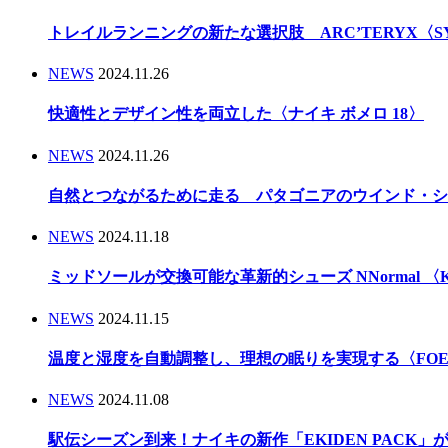
トレイルランニングの新たな選択肢 ARC’TERYX〈
NEWS
2024.11.26
快適性とデザイン性を両立した〈ナイキ ボメロ 18〉
NEWS
2024.11.26
自然とつながるために走る パタゴニアのウインド・シ
NEWS
2024.11.18
ミッドソールが交換可能な革新的シューズ NNormal 〈Kbo
NEWS
2024.11.15
温度と湿度を自動調整し、理想の眠りを実現する〈FOEHN
NEWS
2024.11.08
駅伝シーズン到来！ナイキの新作「EKIDEN PACK