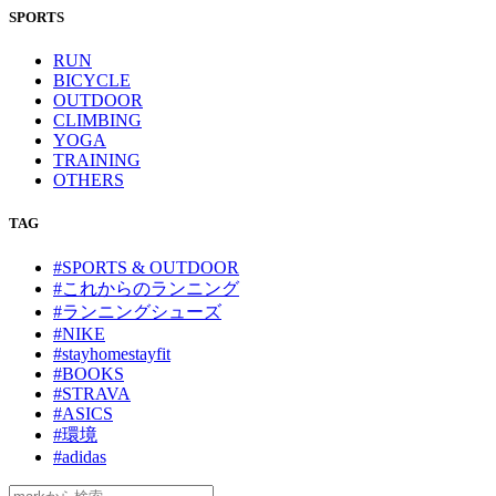
SPORTS
RUN
BICYCLE
OUTDOOR
CLIMBING
YOGA
TRAINING
OTHERS
TAG
#SPORTS & OUTDOOR
#これからのランニング
#ランニングシューズ
#NIKE
#stayhomestayfit
#BOOKS
#STRAVA
#ASICS
#環境
#adidas