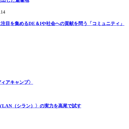
人が見出した避暑地
.14
的に注目を集めるDE＆Iや社会への貢献を問う「コミュニティ」
メディアキャンプ〉
SYLAN（シラン）〉の実力を高尾で試す