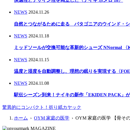
快適性とデザイン性を両立した〈ナイキ ボメロ 18〉
NEWS
2024.11.26
自然とつながるために走る パタゴニアのウインド・シ
NEWS
2024.11.18
ミッドソールが交換可能な革新的シューズ NNormal 〈Kbo
NEWS
2024.11.15
温度と湿度を自動調整し、理想の眠りを実現する〈FOEHN
NEWS
2024.11.08
駅伝シーズン到来！ナイキの新作「EKIDEN PACK
驚異的にコンパクト！折り紙カヤック
ホーム
›
OYM 家庭の医学
› OYM 家庭の医学 【骨