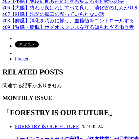
♯05【小腸】免疫細胞も神経細胞も集まる消化吸収の要
♯06【大腸】終わり良ければすべて良し。消化管のしんがり
♯07【肝臓】沈黙の臓器の黙っていられない話
♯08【膵臓】消化を巧みに操り、血糖値をコントロールする
♯09【腎臓・膀胱】ホメオスタシスを守る知られざる働き者
Pocket
RELATED POSTS
関連する記事がありません
MONTHLY ISSUE
「
FORESTRY IS OUR FUTURE
」
FORESTRY IS OUR FUTURE
2023.05.24
カーボンニュートラルの実現へ〈住友林業〉が目指す森