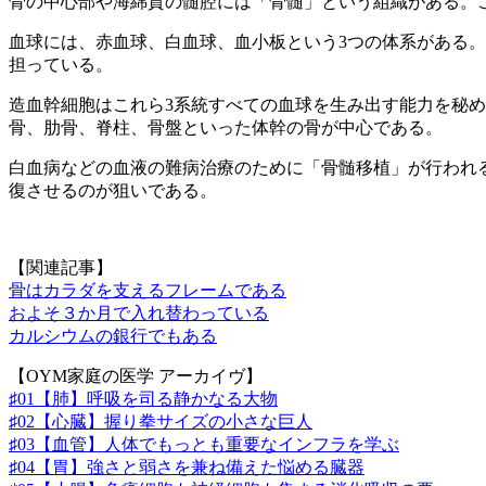
骨の中心部や海綿質の髄腔には「骨髄」という組織がある。
血球には、赤血球、白血球、血小板という3つの体系がある
担っている。
造血幹細胞はこれら3系統すべての血球を生み出す能力を秘め
骨、肋骨、脊柱、骨盤といった体幹の骨が中心である。
白血病などの血液の難病治療のために「骨髄移植」が行われ
復させるのが狙いである。
【関連記事】
骨はカラダを支えるフレームである
およそ３か月で入れ替わっている
カルシウムの銀行でもある
【OYM家庭の医学 アーカイヴ】
♯01【肺】呼吸を司る静かなる大物
♯02【心臓】握り拳サイズの小さな巨人
♯03【血管】人体でもっとも重要なインフラを学ぶ
♯04【胃】強さと弱さを兼ね備えた悩める臓器