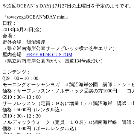
※次回OCEAN'ｓDAYは7月27日の土曜日を予定のようで
『towayogaOCEAN’sDAY mini』
日程：
2013年6月22日(金)
会場：
野外会場：鵠沼海岸
（県立湘南海岸公園サーフビレッジ横の芝生エリア）
屋内会場：
FREE RIDE CUSTOM
（県立湘南海岸公園向かい、国道134号線沿い）
コンテンツ：
①9：00～10：00
モーニングオーシャンヨガ at 鵠沼海岸公園 講師：トシ・
価格：サーフレッスン・ノルディック受講の方1000円 ヨガ
②10：30～13：00
サーフレッスン（定員：９名に増量！）at 鵠沼海岸 講師：
価格：5000円（レンタル込）
③10：30～12：30
ノルディックウォーク（定員：１０名）at 湘南海岸線 講師
価格：1000円（ポールレンタル込）