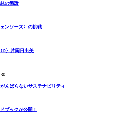
林の循環
ェンソーズ〉の挑戦
OD〉片岡日出美
.30
る、がんばらないサステナビリティ
ドブックが公開！