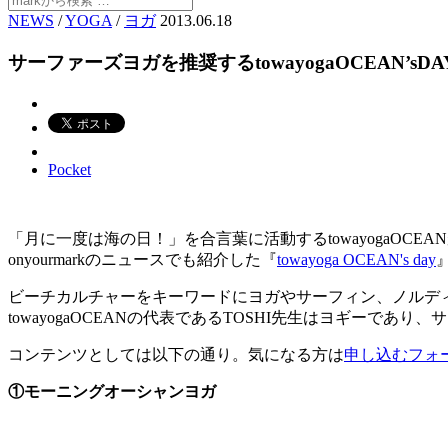
NEWS
/
YOGA
/
ヨガ
2013.06.18
サーファーズヨガを推奨するtowayogaOCEAN’sDAY
Pocket
「月に一度は海の日！」を合言葉に活動するtowayogaOCEAN
onyourmarkのニュースでも紹介した『
towayoga OCEAN's day
ビーチカルチャーをキーワードにヨガやサーフィン、ノルデ
towayogaOCEANの代表であるTOSHI先生はヨギー
コンテンツとしては以下の通り。気になる方は
申し込むフォ
①モーニングオーシャンヨガ