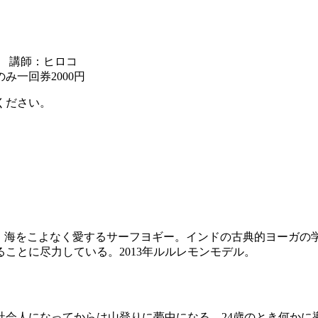
IO 講師：ヒロコ
み一回券2000円
ください。
にして、海をこよなく愛するサーフヨギー。インドの古典的ヨーガ
ことに尽力している。2013年ルルレモンモデル。
社会人になってからは山登りに夢中になる。24歳のとき何かに