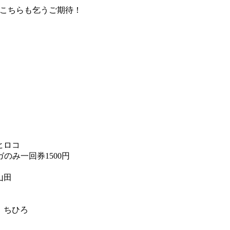
す。こちらも乞うご期待！
ヒロコ
のみ一回券1500円
山田
：ちひろ