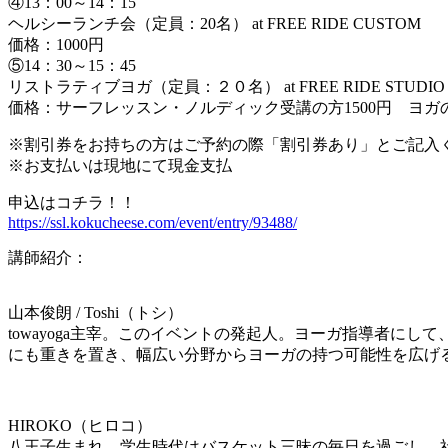
④13：00～14：15
ヘルシーランチ会（定員：20名） at FREE RIDE CUSTOM
価格：1000円
⑤14：30～15：45
リストラティブヨガ（定員：２０名） at FREE RIDE STUD
価格：サーフレッスン・ノルディック受講の方1500円 ヨガの
※割引券をお持ちの方はご予約の際「割引券あり」とご記入
※お支払いは現地にて現金支払
申込はコチラ！！
https://ssl.kokucheese.com/event/entry/93488/
講師紹介：
山本俊朗 / Toshi（トシ）
towayoga主宰。このイベントの発起人。ヨーガ指導者
にも重きを置き、幅広い分野からヨーガの持つ可能性を広げる
HIROKO（ヒロコ）
八王子生まれ。学生時代はバスケット三昧の毎日を過ごし、