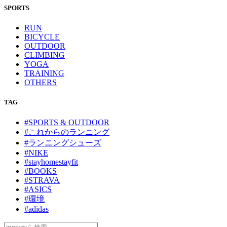
SPORTS
RUN
BICYCLE
OUTDOOR
CLIMBING
YOGA
TRAINING
OTHERS
TAG
#SPORTS & OUTDOOR
#これからのランニング
#ランニングシューズ
#NIKE
#stayhomestayfit
#BOOKS
#STRAVA
#ASICS
#環境
#adidas