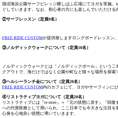
鵠沼海浜公園サーフビレッジ横しばふ広場にてヨガを実施。to
ぐしていきます。なお、初心者の方にも楽しんでいただける
②サーフレッスン（定員9名）
FREE RIDE CUSTOM
が提供致しますロングボードレッスン
③ノルディックウォークについて（定員10名）
ノルディックウォークとは「ノルディックポール」という二
クアウトで、海だけではなく公園や町など様々な場所を探索
③ヘルシーランチ会について（定員20名）
FREE RIDE CUSTOM
内のカフェにて、ヨガやサーフィンに
④リストラティブヨガについて（定員20名）
リストラティブには『re-store』＝『元の状態に戻す』
への代替医療として用いられ、ここ日本でも今大きな注目を
心身を心地良い状態に導いていきます。