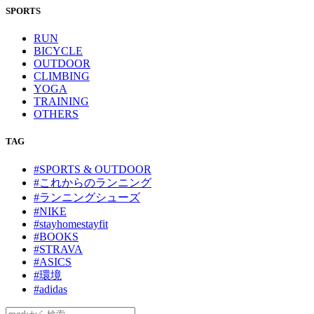
SPORTS
RUN
BICYCLE
OUTDOOR
CLIMBING
YOGA
TRAINING
OTHERS
TAG
#SPORTS & OUTDOOR
#これからのランニング
#ランニングシューズ
#NIKE
#stayhomestayfit
#BOOKS
#STRAVA
#ASICS
#環境
#adidas