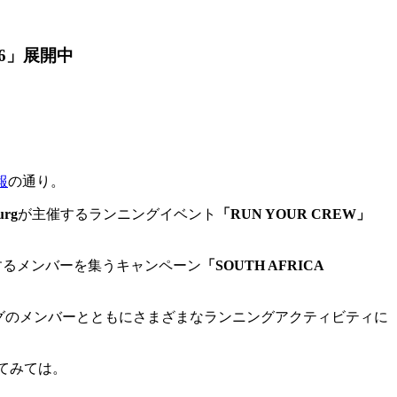
16」展開中
報
の通り。
urg
が主催するランニングイベント
「RUN YOUR CREW」
するメンバーを集うキャンペーン
「SOUTH AFRICA
グのメンバーとともにさまざまなランニングアクティビティに
てみては。