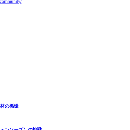
g/community/
林の循環
ェンソーズ〉の挑戦