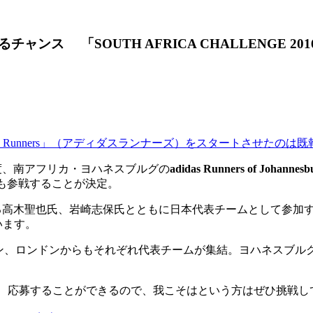
ス 「SOUTH AFRICA CHALLENGE 20
 Runners」（アディダスランナーズ）をスタートさせたのは既
度、南アフリカ・ヨハネスブルグの
adidas Runners of Johannesb
も参戦することが決定。
る高木聖也氏、岩崎志保氏とともに日本代表チームとして参加
います。
ン、ロンドンからもそれぞれ代表チームが集結。ヨハネスブル
、応募することができるので、我こそはという方はぜひ挑戦し