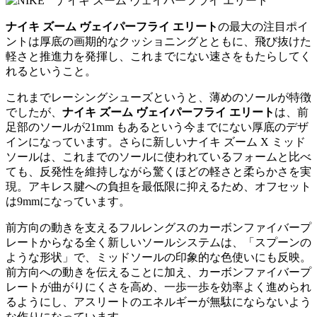
ナイキ ズーム ヴェイパーフライ エリート
の最大の注目ポイ
ントは厚底の画期的なクッショニングとともに、飛び抜けた
軽さと推進力を発揮し、これまでにない速さをもたらしてく
れるということ。
これまでレーシングシューズというと、薄めのソールが特徴
でしたが、
ナイキ ズーム ヴェイパーフライ エリート
は、前
足部のソールが21mm もあるという今までにない厚底のデザ
インになっています。さらに新しいナイキ ズーム X ミッド
ソールは、これまでのソールに使われているフォームと比べ
ても、反発性を維持しながら驚くほどの軽さと柔らかさを実
現。アキレス腱への負担を最低限に抑えるため、オフセット
は9mmになっています。
前方向の動きを支えるフルレングスのカーボンファイバープ
レートからなる全く新しいソールシステムは、「スプーンの
ような形状」で、ミッドソールの印象的な色使いにも反映。
前方向への動きを伝えることに加え、カーボンファイバープ
レートが曲がりにくさを高め、一歩一歩を効率よく進められ
るようにし、アスリートのエネルギーが無駄にならないよう
な作りになっています。