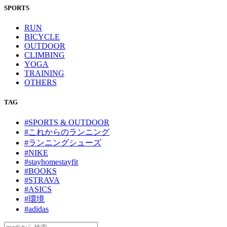
SPORTS
RUN
BICYCLE
OUTDOOR
CLIMBING
YOGA
TRAINING
OTHERS
TAG
#SPORTS & OUTDOOR
#これからのランニング
#ランニングシューズ
#NIKE
#stayhomestayfit
#BOOKS
#STRAVA
#ASICS
#環境
#adidas