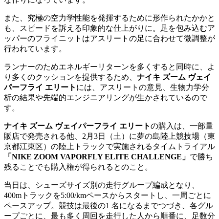
また、究極の空力学性能を発揮するために形作られたかかと
も、スピードを訴える印象的な仕上がりに。足を包み込むア
ッパーのフライニットはアスリートの足に合わせて微調整が
行われています。
ランナーのためエネルギーリターンを多くすると同時に、よ
り多くのクッションを提供するため、
ナイキ ズーム ヴェイ
パーフライ エリート
には、アスリートの意見、生物力学分
析の結果や先端的エンジニアリングが生かされているので
す。
ナイキ ズーム ヴェイパーフライ エリート
の購入は、一部量
販店で発売される他、2月3日（土）に夢の島陸上競技場（東
京都江東区）の陸上トラックで実施されるタイムトライアル
「NIKE ZOOM VAPORFLY ELITE CHALLENGE」
で勝ち
残ることでも購入権が得られるとのこと。
当日は、シューズサイズ別の走行グループ編成となり、
400mトラックを5:00/kmペースからスタートし、一周ごとに
ペースアップ。競技は最後の1 名になるまでつづき、各グル
ープごとに、最も多く周回を走行した人から順番に、足数分