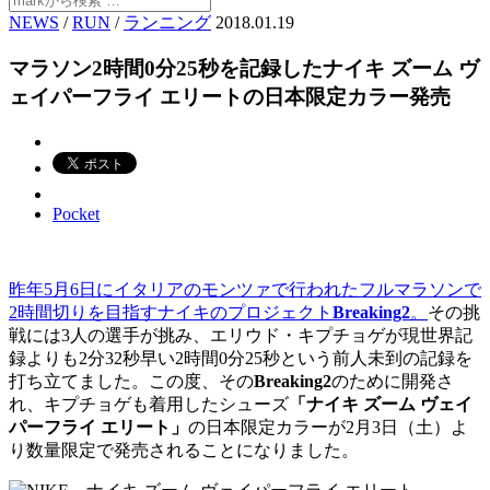
NEWS
/
RUN
/
ランニング
2018.01.19
マラソン2時間0分25秒を記録したナイキ ズーム ヴ
ェイパーフライ エリートの日本限定カラー発売
Pocket
昨年5月6日にイタリアのモンツァで行われたフルマラソンで
2時間切りを目指すナイキのプロジェクト
Breaking2
。
その挑
戦には3人の選手が挑み、エリウド・キプチョゲが現世界記
録よりも2分32秒早い2時間0分25秒という前人未到の記録を
打ち立てました。この度、その
Breaking2
のために開発さ
れ、キプチョゲも着用したシューズ
「ナイキ ズーム ヴェイ
パーフライ エリート」
の日本限定カラーが2月3日（土）よ
り数量限定で発売されることになりました。