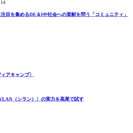
.14
的に注目を集めるDE＆Iや社会への貢献を問う「コミュニティ」
メディアキャンプ〉
SYLAN（シラン）〉の実力を高尾で試す