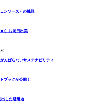
ェンソーズ〉の挑戦
OD〉片岡日出美
.30
る、がんばらないサステナビリティ
ドブックが公開！
人が見出した避暑地