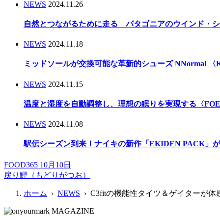
NEWS
2024.11.26
自然とつながるために走る パタゴニアのウインド・シ
NEWS
2024.11.18
ミッドソールが交換可能な革新的シューズ NNormal 〈Kbo
NEWS
2024.11.15
温度と湿度を自動調整し、理想の眠りを実現する〈FOEHN
NEWS
2024.11.08
駅伝シーズン到来！ナイキの新作「EKIDEN PACK
FOOD365 10月10日
戻り鰹（もどりがつお）
ホーム
›
NEWS
› C3fitの機能性タイツ＆ゲイターが