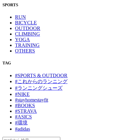
SPORTS
RUN
BICYCLE
OUTDOOR
CLIMBING
YOGA
TRAINING
OTHERS
TAG
#SPORTS & OUTDOOR
#これからのランニング
#ランニングシューズ
#NIKE
#stayhomestayfit
#BOOKS
#STRAVA
#ASICS
#環境
#adidas