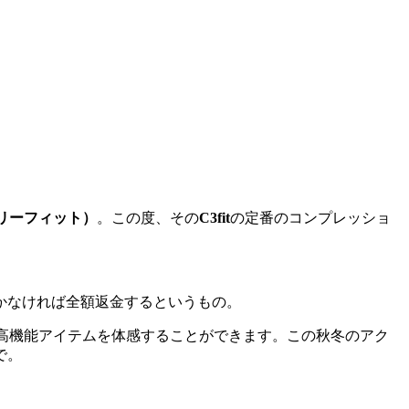
ースリーフィット）
。この度、その
C3fit
の定番のコンプレッショ
かなければ全額返金するというもの。
高機能アイテムを体感することができます。この秋冬のアク
で。