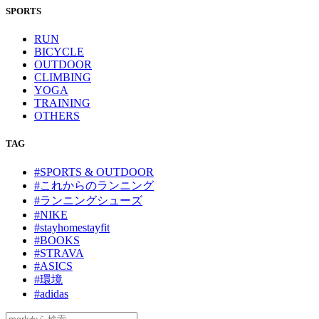
SPORTS
RUN
BICYCLE
OUTDOOR
CLIMBING
YOGA
TRAINING
OTHERS
TAG
#SPORTS & OUTDOOR
#これからのランニング
#ランニングシューズ
#NIKE
#stayhomestayfit
#BOOKS
#STRAVA
#ASICS
#環境
#adidas