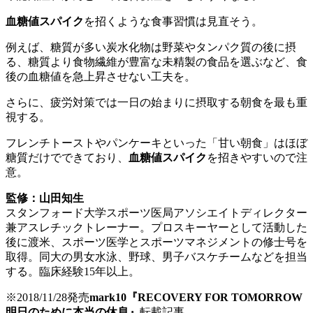
血糖値スパイク
を招くような食事習慣は見直そう。
例えば、糖質が多い炭水化物は野菜やタンパク質の後に摂
る、糖質より食物繊維が豊富な未精製の食品を選ぶなど、食
後の血糖値を急上昇させない工夫を。
さらに、疲労対策では一日の始まりに摂取する朝食を最も重
視する。
フレンチトーストやパンケーキといった「甘い朝食」はほぼ
糖質だけでできており、
血糖値スパイク
を招きやすいので注
意。
監修：山田知生
スタンフォード大学スポーツ医局アソシエイトディレクター
兼アスレチックトレーナー。プロスキーヤーとして活動した
後に渡米、スポーツ医学とスポーツマネジメントの修士号を
取得。同大の男女水泳、野球、男子バスケチームなどを担当
する。臨床経験15年以上。
※2018/11/28発売
mark10『RECOVERY FOR TOMORROW
明日のために本当の休息』
転載記事