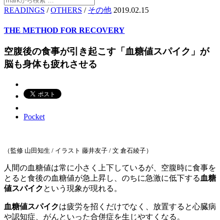
READINGS
/
OTHERS
/
その他
2019.02.15
THE METHOD FOR RECOVERY
空腹後の食事が引き起こす「血糖値スパイク」が
脳も身体も疲れさせる
Pocket
（監修 山田知生 / イラスト 藤井友子 / 文 倉石綾子）
人間の血糖値は常に小さく上下しているが、空腹時に食事を
とると食後の血糖値が急上昇し、のちに急激に低下する
血糖
値スパイク
という現象が現れる。
血糖値スパイク
は疲労を招くだけでなく、放置すると心臓病
や認知症、がんといった合併症を生じやすくなる。