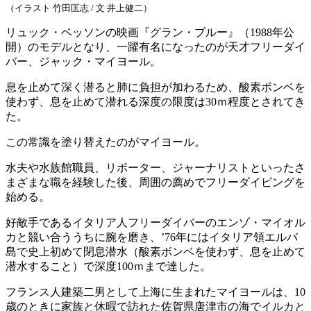
（イラスト 竹田匡志 / 文 井上健二）
リュック・ベッソンの映画『グラン・ブルー』（1988年公
開）のモデルとなり、一躍有名になったのが天才フリーダイ
バー、ジャック・マイヨール。
息を止めて深く潜ると肺に負担が加わるため、酸素ボンベを
使わず、息を止めて潜れる深度の限度は30ｍ程度とされてき
た。
この常識を塗り替えたのがマイヨール。
水夫や水族館職員、リポーター、ジャーナリストといったさ
まざまな職を経験した後、周囲の薦めでフリーダイビングを
始める。
好敵手であるイタリア人フリーダイバーのエンゾ・マイオル
カと競い合ううちに腕を磨き、’76年にはイタリア領エルバ
島で史上初めて閉息潜水（酸素ボンベを使わず、息を止めて
潜水すること）で深度100ｍまで達した。
フランス人建築二男として上海に生まれたマイヨールは、10
歳のときに家族と休暇で訪れた佐賀県唐津市の海でイルカと