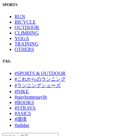
SPORTS
RUN
BICYCLE
OUTDOOR
CLIMBING
YOGA
TRAINING
OTHERS
TAG
#SPORTS & OUTDOOR
#これからのランニング
#ランニングシューズ
#NIKE
#stayhomestayfit
#BOOKS
#STRAVA
#ASICS
#環境
#adidas