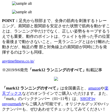
POINT：
足先から頸部まで、全身の筋肉を刺激するトレー
ニング。肩関節と股関節を安定させた状態で筋肉を動かすこ
とは、ランニング中だけでなく、正しい姿勢をキープするう
えでも重要。動作のポイントは、ウェイトを持った手の位置
を最後まで動かさないこと。一見ランニングとはかけ離れた
動きだが、軸足の臀 部と対角線上の肩関節が同時に力を発
揮するのはランも同様。
anytimefitness.co.jp/
※2019/9/6発売
「mark12 ランニングのすべて」
転載記事
「mark12 ランニングのすべて」
は全国書店と、
amazon
や
楽
天ブックス
などのオンラインでご購入いただけます。また、
『mark』のバックナンバー（01~11号）は、
SHOP by
onyourmark
からご購入が可能です。オリジナルグッズやバッ
クナンバーも、ぜひあわせてチェックしてみてください！