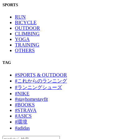
SPORTS
RUN
BICYCLE
OUTDOOR
CLIMBING
YOGA
TRAINING
OTHERS
TAG
#SPORTS & OUTDOOR
#これからのランニング
#ランニングシューズ
#NIKE
#stayhomestayfit
#BOOKS
#STRAVA
#ASICS
#環境
#adidas