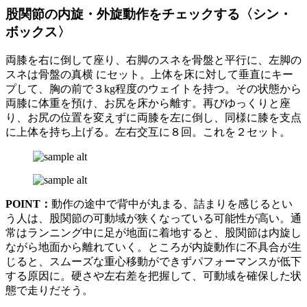
股関節の内旋・外旋動作をチェックする〈シン・
ボックス〉
両膝を右に倒して座り、右脚のスネを骨盤と平行に、左脚の
スネは骨盤の真横 にセット。上体を床に対して垂直にキー
プして、胸の前で３kg程度のウェイトを持つ。その状態から
両膝に体重を預け、お尻を床から離す。再びゆっくりと座
り、お尻の位置を変えずに両膝を左に倒し、同様に膝を支点
に上体を持ち上げる。左右交互に８回。これを２セット。
POINT：
動作の途中で背中が丸まる、詰まりを感じるとい
う人は、股関節の可動域が狭くなっている可能性が高い。通
常はランニング中に足が地面に着地すると、股関節は内旋し
ながら地面から離れていく。ところが内旋動作に不具合が生
じると、スムーズな重心移動ができずパフォーマンスが低下
する原因に。硬さや左右差を把握して、可動域を確保した状
態で走りだそう。