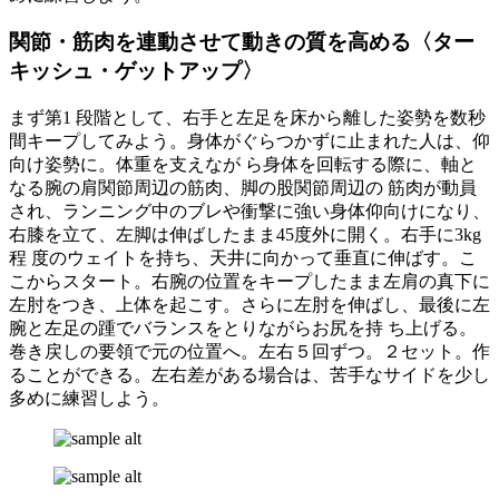
関節・筋肉を連動させて動きの質を高める〈ター
キッシュ・ゲットアップ〉
まず第1 段階として、右手と左足を床から離した姿勢を数秒
間キープしてみよう。身体がぐらつかずに止まれた人は、仰
向け姿勢に。体重を支えなが ら身体を回転する際に、軸と
なる腕の肩関節周辺の筋肉、脚の股関節周辺の 筋肉が動員
され、ランニング中のブレや衝撃に強い身体仰向けになり、
右膝を立て、左脚は伸ばしたまま45度外に開く。右手に3kg
程 度のウェイトを持ち、天井に向かって垂直に伸ばす。こ
こからスタート。右腕の位置をキープしたまま左肩の真下に
左肘をつき、上体を起こす。さらに左肘を伸ばし、最後に左
腕と左足の踵でバランスをとりながらお尻を持 ち上げる。
巻き戻しの要領で元の位置へ。左右５回ずつ。２セット。作
ることができる。左右差がある場合は、苦手なサイドを少し
多めに練習しよう。