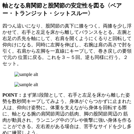
軸となる肩関節と股関節の安定性を図る〈ベア
ー・トランジット・シットスルー〉
四つん這いになり、股関節の真下に膝をつく。両膝を少し浮
かせて、右手と左足を床から離してバランスをとる。左腕と
右足の爪先を軸にして、右肩を開くようにくるりと回転して
仰向けになる。同時に左脚を伸ばし、右腕は肩の高さで肘を
引く。右肩から左脚を一直線にキープして、巻き戻しの要領
で元の 位置に戻る。これを３～５回。逆も同様に行う。２
セット。
POINT：
まず第1段階として、右手と左足を床から離した姿
勢を数秒間キープしてみよう。身体がぐらつかずに止まれた
人は、仰向け姿勢に。体重を支えながら身体を回転する際
に、軸となる腕の肩関節周辺の筋肉、脚の股関節周辺の 筋
肉が動員され、ランニング中のブレや衝撃に強い身体を作る
ことができる。左右差がある場合は、苦手なサイドを少し多
めに練習しよう。