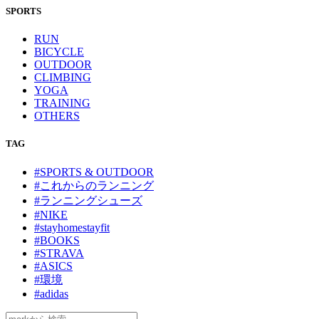
SPORTS
RUN
BICYCLE
OUTDOOR
CLIMBING
YOGA
TRAINING
OTHERS
TAG
#SPORTS & OUTDOOR
#これからのランニング
#ランニングシューズ
#NIKE
#stayhomestayfit
#BOOKS
#STRAVA
#ASICS
#環境
#adidas