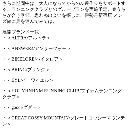
さらに期間中は、大人になってからの友達作りをサポートす
る、ランニングクラブとのグループランを実施予定。春うら
らが合う季節、思わぬ出会いを探しに、伊勢丹新宿店 メン
ズ館に足を運んでみては。
展開ブランド一覧
・＜ALTRA/アルトラ＞
・＜ANSWER4/アンサーフォー＞
・＜BIKELORE/バイクロア＞
・＜BRING/ブリング＞
・＜EYL/イーワイエル＞
・＜HOUYHNHNM RUNNING CLUB/フイナムランニング
クラブ＞
・＜goodr/グダー＞
・＜GREAT COSSY MOUNTAIN/グレートコッシーマウンテ
ン＞