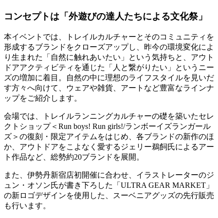
コンセプトは「外遊びの達人たちによる文化祭」
本イベントでは、トレイルカルチャーとそのコミュニティを
形成するブランドをクローズアップし、昨今の環境変化によ
り生まれた「自然に触れあいたい」という気持ちと、アウト
ドアアクティビティを通じた「人と繋がりたい」というニー
ズの増加に着目。自然の中に理想のライフスタイルを見いだ
す方々へ向けて、ウェアや雑貨、アートなど豊富なラインナ
ップをご紹介します。
会場では、トレイルランニングカルチャーの礎を築いたセレ
クトショップ＜Run boys! Run girls!/ランボーイズランガール
ズ＞の復刻・限定アイテムをはじめ、各ブランドの新作のほ
か、アウトドアをこよなく愛するジェリー鵜飼氏によるアー
ト作品など、総勢約20ブランドを展開。
また、伊勢丹新宿店初開催に合わせ、イラストレーターのジ
ュン・オソン氏が書き下ろした「ULTRA GEAR MARKET」
の新ロゴデザインを使用した、スーベニアグッズの先行販売
も行います。