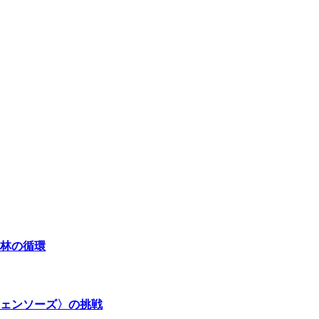
林の循環
ェンソーズ〉の挑戦