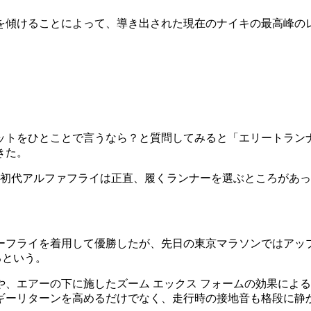
を傾けることによって、導き出された現在のナイキの最高峰の
ットをひとことで言うなら？と質問してみると「エリートランナ
きた。
の初代アルファフライは正直、履くランナーを選ぶところがあ
フライを着用して優勝したが、先日の東京マラソンではアップデ
るという。
、エアーの下に施したズーム エックス フォームの効果による
ギーリターンを高めるだけでなく、走行時の接地音も格段に静