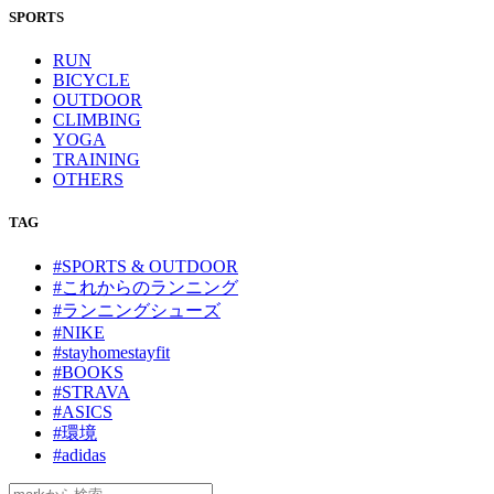
SPORTS
RUN
BICYCLE
OUTDOOR
CLIMBING
YOGA
TRAINING
OTHERS
TAG
#SPORTS & OUTDOOR
#これからのランニング
#ランニングシューズ
#NIKE
#stayhomestayfit
#BOOKS
#STRAVA
#ASICS
#環境
#adidas