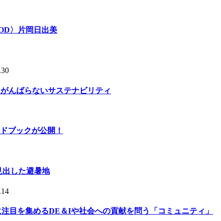
OD〉片岡日出美
.30
る、がんばらないサステナビリティ
ドブックが公開！
人が見出した避暑地
.14
的に注目を集めるDE＆Iや社会への貢献を問う「コミュニティ」