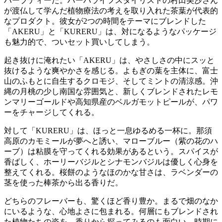
ハーブティーだ。ハーバライフスタイリストの村田美沙さん
が渡仏して学んだ植物療法の考えを取り入れた茶葉が代表的
なプロダクト。彼女が2つの時間をテーマにブレンドした
「AKERU」と「KURERU」は、対になるようなパッケージ
も魅力的で、ついセット買いしてしまう。
起き抜けに淹れたい「AKERU」は、やさしさの中にスッと
抜けるような爽やかさを感じる。よもぎの葉を主体に、富士
山のふもとに自生するクロモジ、そしてミントの清涼感。沖
縄の月桃の少し南国な雰囲気と、新しくブレンドされたレモ
ンマリーゴールドや高知県産のベルガモットピールが、パワ
ーをチャージしてくれる。
対して「KURERU」は、ほっと一息ゆるめる一杯に。那須
高原のカモミールが夢へと誘い、マローブルー（紫の花のハ
ーブ）は粘膜を守ってくれる効果があるという。スパイスが
香ばしく、ホーリーバジルとシナモンバジルは優しく心身を
整えてくれる。桜餅のようなほのかな甘さは、ラベンダーの
茎を使った棒茶から出る香りだ。
どちらのフレーバーも、驚くほど香り豊か。まるで畑のなか
にいるような、心地よさに包まれる。何層にもブレンドされ
た植物たちの姿を、香りから探ってみるのも面白い。時期に