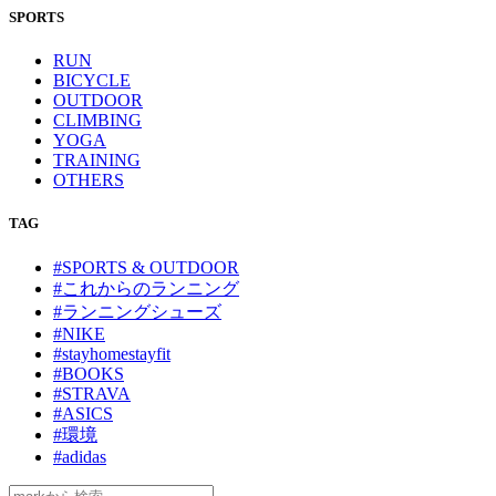
SPORTS
RUN
BICYCLE
OUTDOOR
CLIMBING
YOGA
TRAINING
OTHERS
TAG
#SPORTS & OUTDOOR
#これからのランニング
#ランニングシューズ
#NIKE
#stayhomestayfit
#BOOKS
#STRAVA
#ASICS
#環境
#adidas