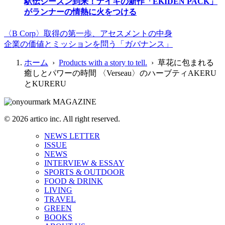
駅伝シーズン到来！ナイキの新作「EKIDEN PACK」
がランナーの情熱に火をつける
〈B Corp〉取得の第一歩、アセスメントの中身
企業の価値とミッションを問う「ガバナンス」
ホーム
›
Products with a story to tell.
› 草花に包まれる
癒しとパワーの時間 〈Verseau〉のハーブティAKERU
とKURERU
© 2026 artico inc. All right reserved.
NEWS LETTER
ISSUE
NEWS
INTERVIEW & ESSAY
SPORTS & OUTDOOR
FOOD & DRINK
LIVING
TRAVEL
GREEN
BOOKS