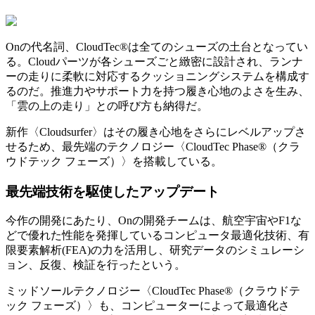
Onの代名詞、CloudTec®は全てのシューズの土台となってい
る。Cloudパーツが各シューズごと緻密に設計され、ランナ
ーの走りに柔軟に対応するクッショニングシステムを構成す
るのだ。推進力やサポート力を持つ履き心地のよさを生み、
「雲の上の走り」との呼び方も納得だ。
新作〈Cloudsurfer〉はその履き心地をさらにレベルアップさ
せるため、最先端のテクノロジー〈CloudTec Phase®（クラ
ウドテック フェーズ）〉を搭載している。
最先端技術を駆使したアップデート
今作の開発にあたり、Onの開発チームは、航空宇宙やF1な
どで優れた性能を発揮しているコンピュータ最適化技術、有
限要素解析(FEA)の力を活用し、研究データのシミュレーシ
ョン、反復、検証を行ったという。
ミッドソールテクノロジー〈CloudTec Phase®（クラウドテ
ック フェーズ）〉も、コンピューターによって最適化さ