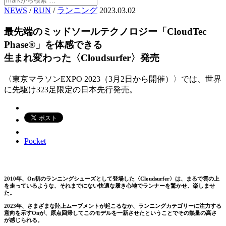
NEWS
/
RUN
/
ランニング
2023.03.02
最先端のミッドソールテクノロジー「CloudTec
Phase®」を体感できる
生まれ変わった〈Cloudsurfer〉発売
〈東京マラソンEXPO 2023（3月2日から開催）〉では、世界
に先駆け323足限定の日本先行発売。
Pocket
2010年、On初のランニングシューズとして登場した〈Cloudsurfer〉は、まるで雲の上
を走っているような、それまでにない快適な履き心地でランナーを驚かせ、楽しませ
た。
2023年、さまざまな陸上ムーブメントが起こるなか、ランニングカテゴリーに注力する
意向を示すOnが、原点回帰してこのモデルを一新させたということでその熱量の高さ
が感じられる。