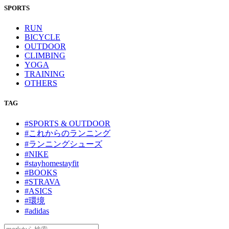
SPORTS
RUN
BICYCLE
OUTDOOR
CLIMBING
YOGA
TRAINING
OTHERS
TAG
#SPORTS & OUTDOOR
#これからのランニング
#ランニングシューズ
#NIKE
#stayhomestayfit
#BOOKS
#STRAVA
#ASICS
#環境
#adidas