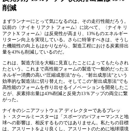
削減
まずランナーにとって気になるのは、その走行性能だろう。
以前の〈ナイキ リアクト フォーム〉に比べて、〈ナイキ リ
アクトX フォーム〉は反発性が高まり、13%ものエネルギー
リターン向上を実現している。さらに特筆すべきは、そうし
た機能性の向上もはかりながら、製造工程における炭素排出
量を43%も削減しているのだ。
これは、製造方法を大幅に見直したことによってもたらされ
たという。これまで高性能フォームの製造で一般的だったエ
ネルギー消費の高い“圧縮成形法”から、“射出成形法”という
効率的な製造法に切り替えた。そしてこの“射出成形法”でも
高性能のフォームを作り出せるイノベーションを開発したこ
とが、炭素排出量は43%削減と反発力13％アップの両立に繋
がった。
ナイキのシニアフットウェア ディレクターであるブレッ
ト・スクールミースターは「スポーツのパフォーマンスと地
球への影響は、相反するものではありません。私たちの目標
は、アスリートをより良くし、アスリートのために地球環境