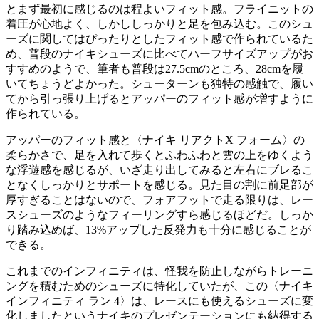
とまず最初に感じるのは程よいフィット感。フライニットの
着圧が心地よく、しかししっかりと足を包み込む。このシュ
ーズに関してはぴったりとしたフィット感で作られているた
め、普段のナイキシューズに比べてハーフサイズアップがお
すすめのようで、筆者も普段は27.5cmのところ、28cmを履
いてちょうどよかった。シューターンも独特の感触で、履い
てから引っ張り上げるとアッパーのフィット感が増すように
作られている。
アッパーのフィット感と〈ナイキ リアクトX フォーム〉の
柔らかさで、足を入れて歩くとふわふわと雲の上をゆくよう
な浮遊感を感じるが、いざ走り出してみると左右にブレるこ
となくしっかりとサポートを感じる。見た目の割に前足部が
厚すぎることはないので、フォアフットで走る限りは、レー
スシューズのようなフィーリングすら感じるほどだ。しっか
り踏み込めば、13%アップした反発力も十分に感じることが
できる。
これまでのインフィニティは、怪我を防止しながらトレーニ
ングを積むためのシューズに特化していたが、この〈ナイキ
インフィニティ ラン 4〉は、レースにも使えるシューズに変
化しましたというナイキのプレゼンテーションにも納得する