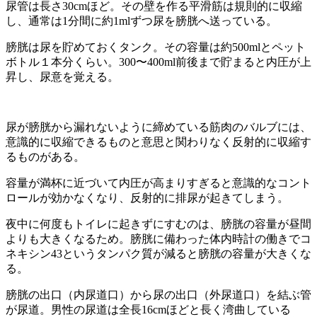
尿管は長さ30cmほど。その壁を作る平滑筋は規則的に収縮
し、通常は1分間に約1mlずつ尿を膀胱へ送っている。
膀胱は尿を貯めておくタンク。その容量は約500mlとペット
ボトル１本分くらい。300〜400ml前後まで貯まると内圧が上
昇し、尿意を覚える。
尿が膀胱から漏れないように締めている筋肉のバルブには、
意識的に収縮できるものと意思と関わりなく反射的に収縮す
るものがある。
容量が満杯に近づいて内圧が高まりすぎると意識的なコント
ロールが効かなくなり、反射的に排尿が起きてしまう。
夜中に何度もトイレに起きずにすむのは、膀胱の容量が昼間
よりも大きくなるため。膀胱に備わった体内時計の働きでコ
ネキシン43というタンパク質が減ると膀胱の容量が大きくな
る。
膀胱の出口（内尿道口）から尿の出口（外尿道口）を結ぶ管
が尿道。男性の尿道は全長16cmほどと長く湾曲している