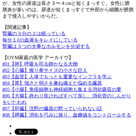
が、女性の尿道は長さ３〜４cmと短くまっすぐ。女性に膀
胱炎が多いのは、尿道が短くまっすぐで外部から細菌が膀胱
まで侵入しやすいからだ。
【関連記事】
腎臓の３分の２は眠っている
毎分１ℓの血液をキレイにしている
腎臓は３つの大事なホルモンを分泌する
【OYM家庭の医学 アーカイヴ】
♯01【肺】呼吸を司る静かなる大物
♯02【心臓】握り拳サイズの小さな巨人
♯03【血管】人体でもっとも重要なインフラを学ぶ
♯04【胃】強さと弱さを兼ね備えた悩める臓器
♯05【小腸】免疫細胞も神経細胞も集まる消化吸収の要
♯06【大腸】終わり良ければすべて良し。消化管のしんがり
をいたわれ
♯07【肝臓】沈黙の臓器の黙っていられない話
♯08【膵臓】消化を巧みに操り、血糖値をコントロールする