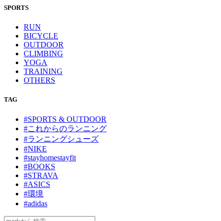
SPORTS
RUN
BICYCLE
OUTDOOR
CLIMBING
YOGA
TRAINING
OTHERS
TAG
#SPORTS & OUTDOOR
#これからのランニング
#ランニングシューズ
#NIKE
#stayhomestayfit
#BOOKS
#STRAVA
#ASICS
#環境
#adidas