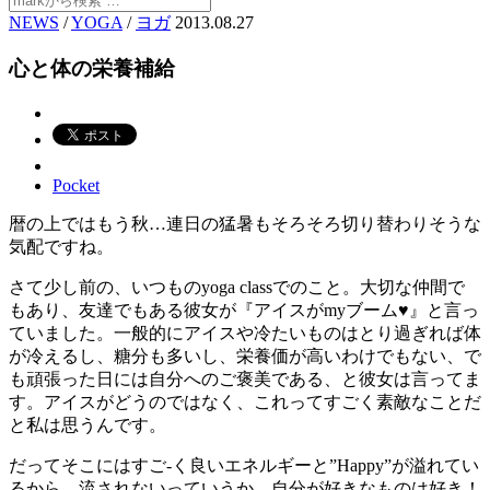
NEWS
/
YOGA
/
ヨガ
2013.08.27
心と体の栄養補給
Pocket
暦の上ではもう秋…連日の猛暑もそろそろ切り替わりそうな
気配ですね。
さて少し前の、いつものyoga classでのこと。大切な仲間で
もあり、友達でもある彼女が『アイスがmyブーム♥』と言っ
ていました。一般的にアイスや冷たいものはとり過ぎれば体
が冷えるし、糖分も多いし、栄養価が高いわけでもない、で
も頑張った日には自分へのご褒美である、と彼女は言ってま
す。アイスがどうのではなく、これってすごく素敵なことだ
と私は思うんです。
だってそこにはすご-く良いエネルギーと”Happy”が溢れてい
るから。流されないっていうか、自分が好きなものは好き！