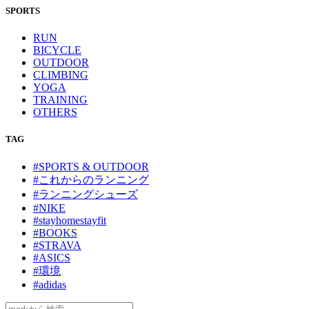
SPORTS
RUN
BICYCLE
OUTDOOR
CLIMBING
YOGA
TRAINING
OTHERS
TAG
#SPORTS & OUTDOOR
#これからのランニング
#ランニングシューズ
#NIKE
#stayhomestayfit
#BOOKS
#STRAVA
#ASICS
#環境
#adidas