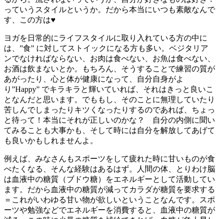
っていうスタイルというか。だから本当にいつも素敵なんで
す、この方は♥
ヨガを日常的にライフスタイルに取り入れている方の中に
は、”食” に対してストイックになる方も多い。ベジタリア
ンでなければならない、お肉は食べない、お魚は食べない、
お酒は飲まないとか。もちろん、そうすることで練習の質が
あがったり、心と体が健康になって、自分自身がよ
り”Happy” でキラキラと輝いていれば、それはきっと良いこ
となんだと思います。でももし、そのことに無理していたり
苦しんでしまったりキツくなったりするのであれば、ちょっ
と待って！本当にそれが正しいのかな？ 自分の内側に聞い
てみることも大事かも、そして時には自分を解放してあげて
も良いかもしれませんよ。
例えば、みなさんもスポーツをして疲れた時に甘いものが食
べたくなる、そんな経験はあるはず。人間の体、とりわけ脳
は血液中の糖質（ブドウ糖）をエネルギーとして活動してい
ます。だから血液中の糖質が減ってカラダが糖質を要求する
＝これがいわゆる甘い物が欲しいということなんです。スポ
ーツや勉強などでエネルギーを消費すると、血液中の糖質が