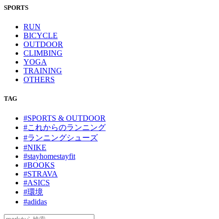
SPORTS
RUN
BICYCLE
OUTDOOR
CLIMBING
YOGA
TRAINING
OTHERS
TAG
#SPORTS & OUTDOOR
#これからのランニング
#ランニングシューズ
#NIKE
#stayhomestayfit
#BOOKS
#STRAVA
#ASICS
#環境
#adidas