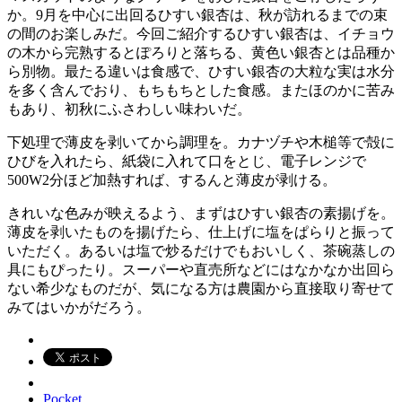
か。9月を中心に出回るひすい銀杏は、秋が訪れるまでの束
の間のお楽しみだ。今回ご紹介するひすい銀杏は、イチョウ
の木から完熟するとぽろりと落ちる、黄色い銀杏とは品種か
ら別物。最たる違いは食感で、ひすい銀杏の大粒な実は水分
を多く含んでおり、もちもちとした食感。またほのかに苦み
もあり、初秋にふさわしい味わいだ。
下処理で薄皮を剥いてから調理を。カナヅチや木槌等で殻に
ひびを入れたら、紙袋に入れて口をとじ、電子レンジで
500W2分ほど加熱すれば、するんと薄皮が剥ける。
きれいな色みが映えるよう、まずはひすい銀杏の素揚げを。
薄皮を剥いたものを揚げたら、仕上げに塩をぱらりと振って
いただく。あるいは塩で炒るだけでもおいしく、茶碗蒸しの
具にもぴったり。スーパーや直売所などにはなかなか出回ら
ない希少なものだが、気になる方は農園から直接取り寄せて
みてはいかがだろう。
Pocket