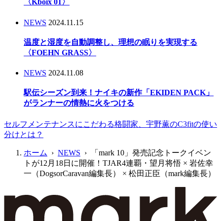
〈Kboix 01〉
NEWS
2024.11.15
温度と湿度を自動調整し、理想の眠りを実現する
〈FOEHN GRASS〉
NEWS
2024.11.08
駅伝シーズン到来！ナイキの新作「EKIDEN PACK」
がランナーの情熱に火をつける
セルフメンテナンスにこだわる格闘家、宇野薫のC3fitの使い
分けとは？
ホーム
›
NEWS
› 「mark 10」発売記念トークイベン
トが12月18日に開催！TJAR4連覇・望月将悟 × 岩佐幸
一（DogsorCaravan編集長） × 松田正臣（mark編集長）