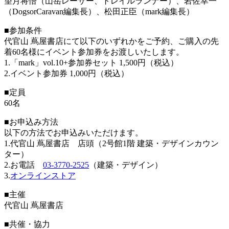
望月将悟（山岳レーサー、トレイルランナー）、岩佐幸一
（DogsorCaravan編集長）、松田正臣（mark編集長）
■参加条件
代官山 蔦屋書店にて以下のいずれかをご予約、ご購入の先
着60名様にイベント参加券をお渡しいたします。
1.「mark」vol.10+参加券セット 1,500円（税込）
2.イベント参加券 1,000円（税込）
■定員
60名
■お申込み方法
以下の方法でお申込みいただけます。
1.代官山 蔦屋書店 店頭（2号館1階 建築・デザインカウン
ター）
2.お電話
03-3770-2525
（建築・デザイン）
3.
オンラインストア
■主催
代官山 蔦屋書店
■共催・協力