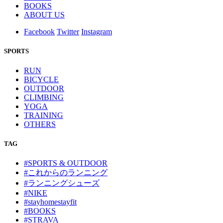
BOOKS
ABOUT US
Facebook
Twitter
Instagram
SPORTS
RUN
BICYCLE
OUTDOOR
CLIMBING
YOGA
TRAINING
OTHERS
TAG
#SPORTS & OUTDOOR
#これからのランニング
#ランニングシューズ
#NIKE
#stayhomestayfit
#BOOKS
#STRAVA