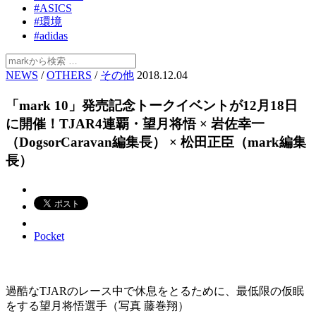
#ASICS
#環境
#adidas
NEWS
/
OTHERS
/
その他
2018.12.04
「mark 10」発売記念トークイベントが12月18日
に開催！TJAR4連覇・望月将悟 × 岩佐幸一
（DogsorCaravan編集長） × 松田正臣（mark編集
長）
Pocket
過酷なTJARのレース中で休息をとるために、最低限の仮眠
をする望月将悟選手（写真 藤巻翔）