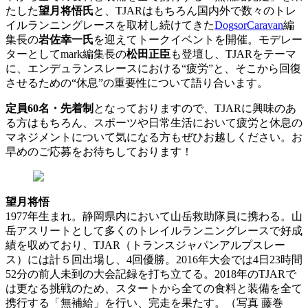
たした
望月将悟氏
と、TJARはもちろん国内外で数々のトレ
イルランニングレースを取材し続けてきた
DogsorCaravan
編
集長の
岩佐幸一氏
を迎えてトークイベントを開催。モデレー
ターとしてmark編集長の
松田正臣
も登壇し、TJARをテーマ
に、エンデュランスレースにおける“疲労”と、そこから回復
させるための“休息”の重要性について語り合います。
定員60名・先着制
となっておりますので、TJARに興味のあ
る方はもちろん、スポーツや日常生活において疲労と休息の
マネジメントについて気になる方もぜひお越しください。お
早めのご応募をお待ちしております！
望月将悟
1977年生まれ。静岡県内において山岳救助隊員に携わる。山
岳アスリートとして多くのトレイルランニングレースで好成
績を収めており、TJAR（トランスジャパンアルプスレー
ス）には計５回出場し、4回優勝。2016年大会では4日23時間
52分の前人未到の大会記録を打ち立てる。2018年のTJARで
は更なる挑戦のため、スタートから全ての食料と装備を全て
携行する「無補給」を行い、完走を果たす。（写真 藤巻