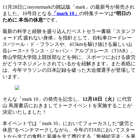
11月28日にonyourmarkの雑誌版「mark」の最新号が発売され
ました。10号目となる
「mark 10」
の特集テーマは
“明日の
ために 本当の休息”
です。
最新の科学と経験を盛り込んだベストセラー書籍「スタンフ
ォード式 疲れない身体」を指針として、自転車ロードレー
ス=ツール・ド・フランスや、415kmを駆け抜ける厳しい山
岳レース=トランス・ジャパン・アルプスレース（TJAR）、
青山学院大学陸上競技部などを例に、スポーツにおける疲労
がどうマネジメントされているかを紐解きます。また表紙に
は、今年マラソンの日本記録を破った大迫傑選手が登場して
います。
そんな「mark 10」の発売を記念し、
12月18日（火）
に代官
山 蔦屋書店におきましてトークイベントを実施することが
決定いたしました！
本イベントでは「mark 10」においてフォーカスした“疲労と
休息”をベンチマークしながら、今年のTJARにおいてスター
トから全ての食料と装備を全て携行する「無補給完走」を果