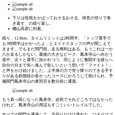
下りは怪我をかばっておそるおそる、得意の登りで巻
き返す、の繰り返し。
棚山高原に到着。
残り、12.8km。タイムリミットは2時間半。「トップ選手で
も1時間半はかかったよ」とエイドスタッフの声が聞こえて
きます。でもまだ関門前。走る権利はある。もうこれは一か
八か走るしかない。最後の大きなピーク、鳳来寺山へ向かう
道中、次々と選手に抜かれつつ、同じように奮闘する彼らへ
自分の分まで先へ進んで欲しいという想いで「ファイト！」
と声をかけ続けました。上半身の力で登り降りのできる手す
りがある鉄階段が多かったコースにかろうじて助けられ、予
備関門鳳来寺山の東照宮を数分前に通過。
もう真っ暗になった鳳来寺。必死でそれどころではなかった
けれど、鳳来寺山の周辺もすごくいいトレイルでした。
すべての関門を通過して、足切りだけは逃れた。つまりはゴ