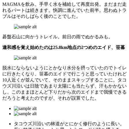
MAGMAを飲み、手早く水を補給して再度出発。まだまだ走
れるパートは続きます。快調に進んでいた前半。思わぬトラ
ブルはそのしばらく後のことでした。
碁盤石山に向かうトレイル。前日の雨でぬかるみも。
違和感を覚え始めたのは25.8km地点の2つめのエイド、笹暮
脱水にならないようにとかなり水分を摂っていたのでトイレ
に行きたくなり、笹暮のエイドで行こうと思っていたけれど
10人近くが並んでいて、そのままスキップすることに。タコ
ウズ川沿いは日陰であまり太陽にも当たらず、汗もかかない
し、このままほとんど下りだから次のエイドまで我慢できる
だろうと考えたのですが、それが誤算でした。
タコウズ川沿いの林道がとにかく修行のように長い。