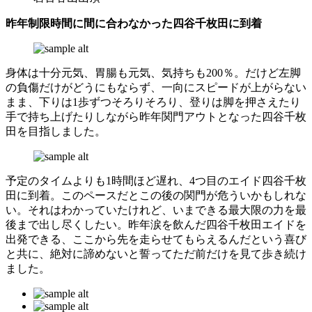
昨年制限時間に間に合わなかった四谷千枚田に到着
身体は十分元気、胃腸も元気、気持ちも200％。だけど左脚
の負傷だけがどうにもならず、一向にスピードが上がらない
まま、下りは1歩ずつそろりそろり、登りは脚を押さえたり
手で持ち上げたりしながら昨年関門アウトとなった四谷千枚
田を目指しました。
予定のタイムよりも1時間ほど遅れ、4つ目のエイド四谷千枚
田に到着。このペースだとこの後の関門が危ういかもしれな
い。それはわかっていたけれど、いまできる最大限の力を最
後まで出し尽くしたい。昨年涙を飲んだ四谷千枚田エイドを
出発できる、ここから先を走らせてもらえるんだという喜び
と共に、絶対に諦めないと誓ってただ前だけを見て歩き続け
ました。