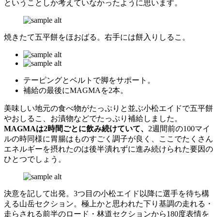
ということしか考えていなかったように思います。
焼きたて五平餅をほおばる。右手には餅入りしるこ。
テーピングとベルトで脚をサポート。
補給の最後にMAGMAを2本。
美味しい地元の食べ物がたっぷりと並ぶ小松エイドで五平餅
やおしるこ、お漬物などでたっぷり補給しました。
MAGMAは2時間ごとに飲み続けていて、
2週間前の100マイ
ルの時同様に胃腸はものすごく調子が良く、ここでたくさん
エネルギーを摂れたのは後半潰れずに進み続けられた要因の
ひとつでしょう。
決意を記して出発。3つ目の小松エイド以降に選手を待ち構
える山岳セクション。極上かと思われた下り基調の走れる・
走らされる前半のロード・林道セクションから180度表情を