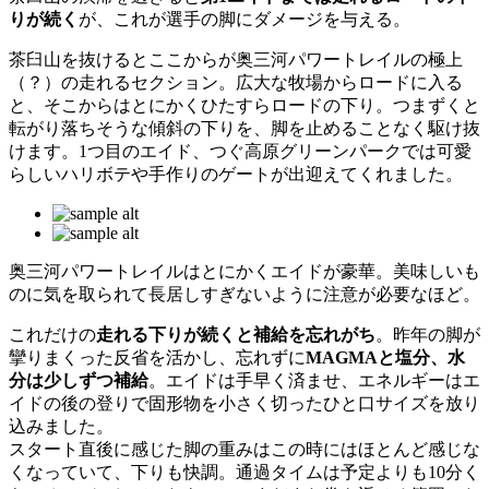
りが続く
が、これが選手の脚にダメージを与える。
茶臼山を抜けるとここからが奥三河パワートレイルの極上
（？）の走れるセクション。広大な牧場からロードに入る
と、そこからはとにかくひたすらロードの下り。つまずくと
転がり落ちそうな傾斜の下りを、脚を止めることなく駆け抜
けます。1つ目のエイド、つぐ高原グリーンパークでは可愛
らしいハリボテや手作りのゲートが出迎えてくれました。
奥三河パワートレイルはとにかくエイドが豪華。美味しいも
のに気を取られて長居しすぎないように注意が必要なほど。
これだけの
走れる下りが続くと補給を忘れがち
。昨年の脚が
攣りまくった反省を活かし、忘れずに
MAGMAと塩分、水
分は少しずつ補給
。エイドは手早く済ませ、エネルギーはエ
イドの後の登りで固形物を小さく切ったひと口サイズを放り
込みました。
スタート直後に感じた脚の重みはこの時にはほとんど感じな
くなっていて、下りも快調。通過タイムは予定よりも10分く