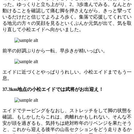
った。ゆっくりと立ち上がり、2、3歩進んでみる。なんとか
動けることを確認して痛む脚を押さえながら、きっと攣って
いるだけだと信じてよろよろ歩く。集落で応援してくれてい
る地元の方々の笑顔を見るといくぶんか元気が出て、気を取
り直して小松エイドへ向かいました。
前半の好調ぶりから一転、早歩きが精いっぱい。
エイドに近づくとやっぱりうれしい。小松エイドまでもう一
息。
37.3km地点の小松エイドでは武将がお出迎え！
エイドでテーピングをなおし、ストレッチをして脚の状態を
確認。もしかしたらこれは、肉離れかもしれない。そんな不
安が頭を過ぎるも、気持ちは絶対昨年のリベンジを果たそう
と、これから迎える後半の山岳セクションをどう走りきるか