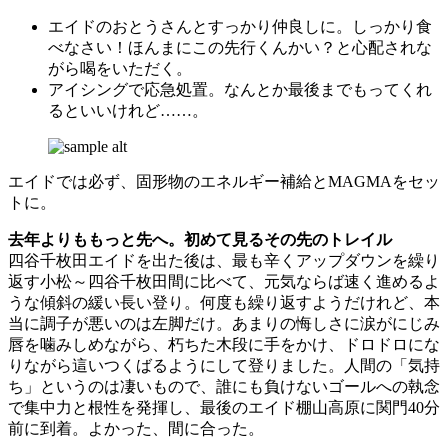
エイドのおとうさんとすっかり仲良しに。しっかり食
べなさい！ほんまにこの先行くんかい？と心配されな
がら喝をいただく。
アイシングで応急処置。なんとか最後までもってくれ
るといいけれど……。
エイドでは必ず、固形物のエネルギー補給とMAGMAをセッ
トに。
去年よりももっと先へ。初めて見るその先のトレイル
四谷千枚田エイドを出た後は、最も辛くアップダウンを繰り
返す小松～四谷千枚田間に比べて、元気ならば速く進めるよ
うな傾斜の緩い長い登り。何度も繰り返すようだけれど、本
当に調子が悪いのは左脚だけ。あまりの悔しさに涙がにじみ
唇を噛みしめながら、朽ちた木段に手をかけ、ドロドロにな
りながら這いつくばるようにして登りました。人間の「気持
ち」というのは凄いもので、誰にも負けないゴールへの執念
で集中力と根性を発揮し、最後のエイド棚山高原に関門40分
前に到着。よかった、間に合った。