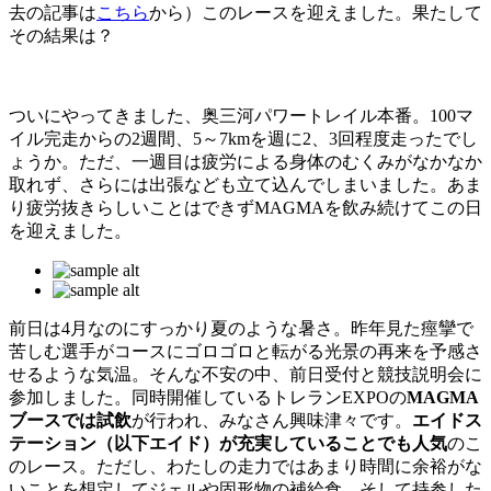
去の記事は
こちら
から）このレースを迎えました。果たして
その結果は？
ついにやってきました、奥三河パワートレイル本番。100マ
イル完走からの2週間、5～7kmを週に2、3回程度走ったでし
ょうか。ただ、一週目は疲労による身体のむくみがなかなか
取れず、さらには出張なども立て込んでしまいました。あま
り疲労抜きらしいことはできずMAGMAを飲み続けてこの日
を迎えました。
前日は4月なのにすっかり夏のような暑さ。昨年見た痙攣で
苦しむ選手がコースにゴロゴロと転がる光景の再来を予感さ
せるような気温。そんな不安の中、前日受付と競技説明会に
参加しました。同時開催しているトレランEXPOの
MAGMA
ブースでは試飲
が行われ、みなさん興味津々です。
エイドス
テーション（以下エイド）が充実していることでも人気
のこ
のレース。ただし、わたしの走力ではあまり時間に余裕がな
いことを想定してジェルや固形物の補給食、そして持参した