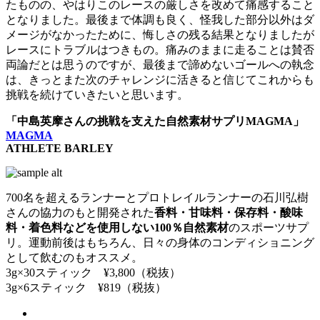
たものの、やはりこのレースの厳しさを改めて痛感すること
となりました。最後まで体調も良く、怪我した部分以外はダ
メージがなかったために、悔しさの残る結果となりましたが
レースにトラブルはつきもの。痛みのままに走ることは賛否
両論だとは思うのですが、最後まで諦めないゴールへの執念
は、きっとまた次のチャレンジに活きると信じてこれからも
挑戦を続けていきたいと思います。
「中島英摩さんの挑戦を支えた自然素材サプリMAGMA」
MAGMA
ATHLETE BARLEY
700名を超えるランナーとプロトレイルランナーの石川弘樹
さんの協力のもと開発された
香料・甘味料・保存料・酸味
料・着色料などを使用しない100％自然素材
のスポーツサプ
リ。運動前後はもちろん、日々の身体のコンディショニング
として飲むのもオススメ。
3g×30スティック ¥3,800（税抜）
3g×6スティック ¥819（税抜）