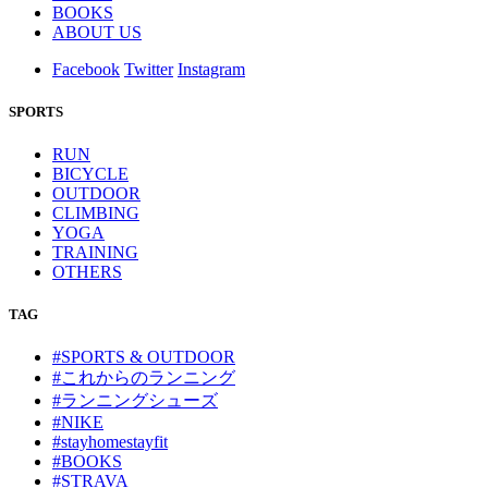
BOOKS
ABOUT US
Facebook
Twitter
Instagram
SPORTS
RUN
BICYCLE
OUTDOOR
CLIMBING
YOGA
TRAINING
OTHERS
TAG
#SPORTS & OUTDOOR
#これからのランニング
#ランニングシューズ
#NIKE
#stayhomestayfit
#BOOKS
#STRAVA