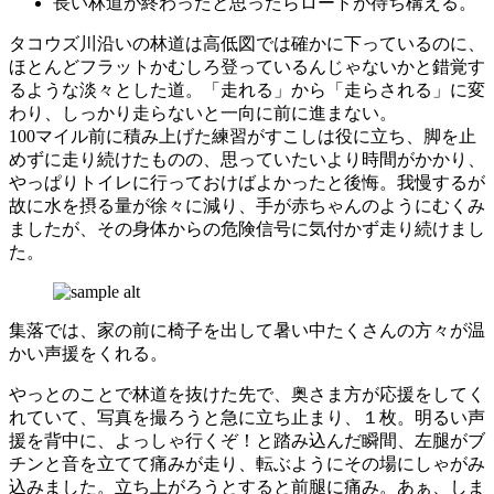
長い林道が終わったと思ったらロードが待ち構える。
タコウズ川沿いの林道は高低図では確かに下っているのに、
ほとんどフラットかむしろ登っているんじゃないかと錯覚す
るような淡々とした道。「走れる」から「走らされる」に変
わり、しっかり走らないと一向に前に進まない。
100マイル前に積み上げた練習がすこしは役に立ち、脚を止
めずに走り続けたものの、思っていたいより時間がかかり、
やっぱりトイレに行っておけばよかったと後悔。我慢するが
故に水を摂る量が徐々に減り、手が赤ちゃんのようにむくみ
ましたが、その身体からの危険信号に気付かず走り続けまし
た。
集落では、家の前に椅子を出して暑い中たくさんの方々が温
かい声援をくれる。
やっとのことで林道を抜けた先で、奥さま方が応援をしてく
れていて、写真を撮ろうと急に立ち止まり、１枚。明るい声
援を背中に、よっしゃ行くぞ！と踏み込んだ瞬間、左腿がブ
チンと音を立てて痛みが走り、転ぶようにその場にしゃがみ
込みました。立ち上がろうとすると前腿に痛み。あぁ、しま