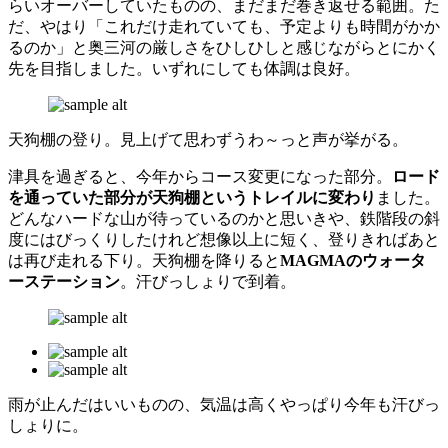
らいオーバーしていたものの、まだまだ巻き返せる範囲。た
だ、やはり「これだけ走れていても、予定よりも時間がかか
るのか」と奥三河の厳しさをひしひしと感じながらとにかく
先を目指しました。いずれにしても体調は良好。
天狗棚の登り。見上げて思わずうわ～っと声が挙がる。
津具を過ぎると、今年からコース変更になった部分。
ロード
を通っていた部分が天狗棚というトレイルに変わり
ました。
どんなハードな山が待っているのかと思いきや、鉄階段の斜
度にはびっくりしたけれど想像以上に短く、登りきればあと
は再び走れる下り。天狗棚を降りると
MAGMAのウォータ
ーステーション
。汗びっしょりで到着。
雨が止んだはいいものの、気温は高くやっぱり今年も汗びっ
しょりに。