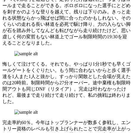
ールまで走ることができる。ボロボロになった選手にとどめ
を刺すかのような登りを越えて、残りは下りのみ。きっと走
れる状態ならかっ飛ばせば間に合ったのかもしれない。その
くらいの走れる長い林道を必死で駆け降り、力の入らない脚
が石を踏み外してなんども転びながら走り続けたけど、思い
虚しく何の変哲もない林道上でゴール制限時間の19:30を迎
えることとなりました。
悔しくて泣けてくる。それでも、やっぱり1分1秒でも早くゴ
ールゲートをくぐりたい。もう間に合わないからと歩く選手
達を1人また1人と抜かし、すっかり閑散とした会場が見えた
のは20時前。制限時間から27分オーバー。途中棄権も制限時
間アウトも同じDNF（リタイア）。完走は叶わなかったけ
れど、最後まで走り続けて走り続けて、私の挑戦は終わりま
した。
完走率約60％。今年はトップランナーが数多く参戦し、エン
トリー資格のレベルも引き上げられたことで完走率が上がっ