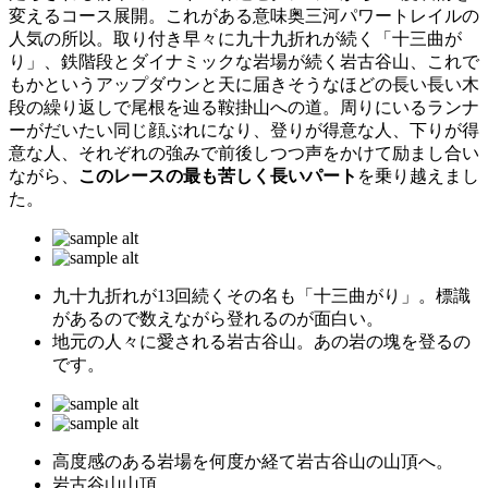
変えるコース展開。これがある意味奥三河パワートレイルの
人気の所以。取り付き早々に九十九折れが続く「十三曲が
り」、鉄階段とダイナミックな岩場が続く岩古谷山、これで
もかというアップダウンと天に届きそうなほどの長い長い木
段の繰り返しで尾根を辿る鞍掛山への道。周りにいるランナ
ーがだいたい同じ顔ぶれになり、登りが得意な人、下りが得
意な人、それぞれの強みで前後しつつ声をかけて励まし合い
ながら、
このレースの最も苦しく長いパート
を乗り越えまし
た。
九十九折れが13回続くその名も「十三曲がり」。標識
があるので数えながら登れるのが面白い。
地元の人々に愛される岩古谷山。あの岩の塊を登るの
です。
高度感のある岩場を何度か経て岩古谷山の山頂へ。
岩古谷山山頂